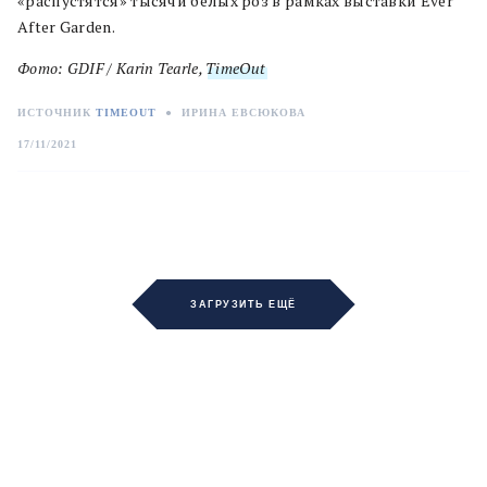
«распустятся» тысячи белых роз в рамках выставки Ever
After Garden.
Фото: GDIF / Karin Tearle,
TimeOut
ИСТОЧНИК
TIMEOUT
●
ИРИНА ЕВСЮКОВА
17/11/2021
ЗАГРУЗИТЬ ЕЩЁ