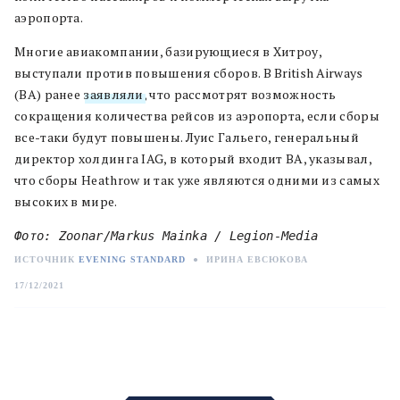
аэропорта.
Многие авиакомпании, базирующиеся в Хитроу,
выступали против повышения сборов. В British Airways
(BA) ранее
заявляли
, что рассмотрят возможность
сокращения количества рейсов из аэропорта, если сборы
все-таки будут повышены. Луис Гальего, генеральный
директор холдинга IAG, в который входит BA, указывал,
что сборы Heathrow и так уже являются одними из самых
высоких в мире.
Фото: Zoonar/Markus Mainka / Legion-Media
ИСТОЧНИК
EVENING STANDARD
●
ИРИНА ЕВСЮКОВА
17/12/2021