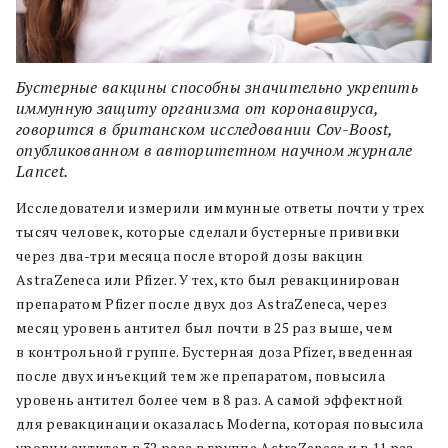
Бустерные вакцины способны значительно укрепить
иммунную защиту организма от коронавируса,
говорится в британском исследовании Cov-Boost,
опубликованном в авторитетном научном журнале
Lancet.
Исследователи измерили иммунные ответы почти у трех
тысяч человек, которые сделали бустерные прививки
через два-три месяца после второй дозы вакцин
AstraZeneca или Pfizer. У тех, кто был ревакцинирован
препаратом Pfizer после двух доз AstraZeneca, через
месяц уровень антител был почти в 25 раз выше, чем
в контрольной группе. Бустерная доза Pfizer, введенная
после двух инъекций тем же препаратом, повысила
уровень антител более чем в 8 раз. А самой эффектной
для ревакцинации оказалась Moderna, которая повысила
уровни антител в 32 раза в группе AstraZeneca и в 11 раз