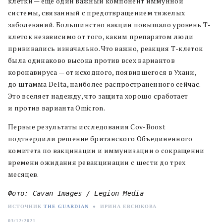
клетки — еще один важный компонент иммунной
системы, связанный с предотвращением тяжелых
заболеваний. Большинство вакцин повышало уровень Т-
клеток независимо от того, каким препаратом люди
прививались изначально. Что важно, реакция Т-клеток
была одинаково высока против всех вариантов
коронавируса — от исходного, появившегося в Ухани,
до штамма Delta, наиболее распространенного сейчас.
Это вселяет надежду, что защита хорошо сработает
и против варианта Omicron.
Первые результаты исследования Cov-Boost
подтвердили решение британского Объединенного
комитета по вакцинации и иммунизации о сокращении
времени ожидания ревакцинации с шести до трех
месяцев.
Фото: Cavan Images / Legion-Media
ИСТОЧНИК
THE GUARDIAN
●
ИРИНА ЕВСЮКОВА
03/12/2021