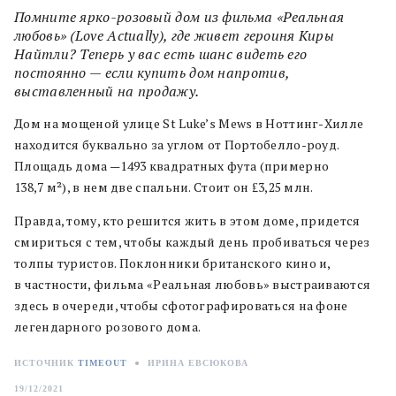
Помните ярко-розовый дом из фильма «Реальная
любовь» (Love Actually), где живет героиня Киры
Найтли? Теперь у вас есть шанс видеть его
постоянно — если купить дом напротив,
выставленный на продажу.
Дом на мощеной улице St Luke’s Mews в Ноттинг-Хилле
находится буквально за углом от Портобелло-роуд.
Площадь дома —1493 квадратных фута (примерно
138,7 м²), в нем две спальни. Стоит он ₤3,25 млн.
Правда, тому, кто решится жить в этом доме, придется
смириться с тем, чтобы каждый день пробиваться через
толпы туристов. Поклонники британского кино и,
в частности, фильма «Реальная любовь» выстраиваются
здесь в очереди, чтобы сфотографироваться на фоне
легендарного розового дома.
ИСТОЧНИК
TIMEOUT
●
ИРИНА ЕВСЮКОВА
19/12/2021