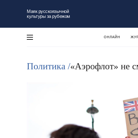
Маяк русскоязычной
культуры за рубежом
ОНЛАЙН
ЖУ
Политика /
«Аэрофлот» не с