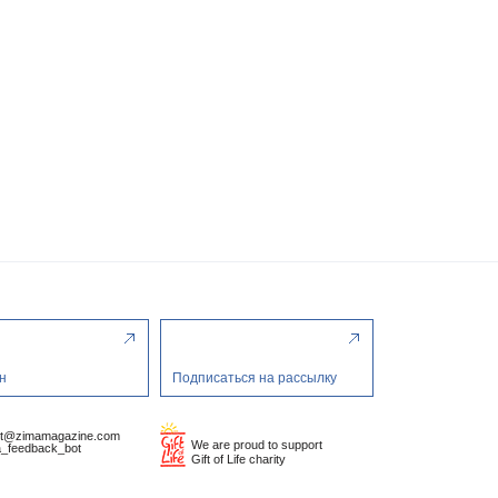
н
Подписаться на рассылку
ct@zimamagazine.com
We are proud to support
_feedback_bot
Gift of Life charity