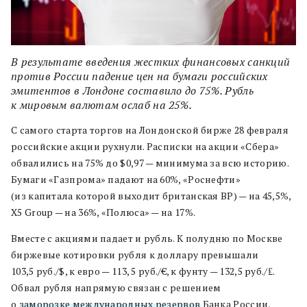
В результате введения жестких финансовых санкций
против России падение цен на бумаги российских
эмитентов в Лондоне составило до 75%. Рубль
к мировым валютам ослаб на 25%.
С самого старта торгов на Лондонской бирже 28 февраля
российские акции рухнули. Расписки на акции «Сбера»
обвалились на 75% до $0,97 — минимума за всю историю.
Бумаги «Газпрома» падают на 60%, «Роснефти»
(из капитала которой выходит британская BP) — на 45,5%,
X5 Group — на 36%, «Полюса» — на 17%.
Вместе с акциями падает и рубль. К полудню по Москве
биржевые котировки рубля к доллару превышали
103,5 руб./$, к евро — 113, 5 руб./€, к фунту — 132,5 руб./₤.
Обвал рубля напрямую связан с решением
о
заморозке международных резервов
Банка России,