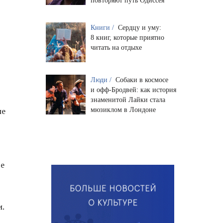
повторяют путь Одиссея
Книги /
Сердцу и уму:
8 книг, которые приятно
читать на отдыхе
Люди /
Собаки в космосе
и офф-Бродвей: как история
знаменитой Лайки стала
ле
мюзиклом в Лондоне
ые
и.