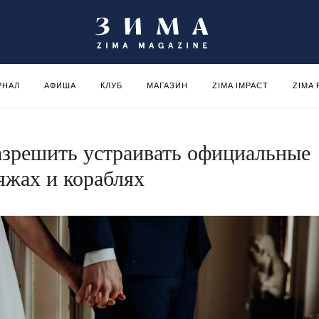
РНАЛ
АФИША
КЛУБ
МАГАЗИН
ZIMA IMPACT
ZIMA
азрешить устраивать официальные
яжах и кораблях