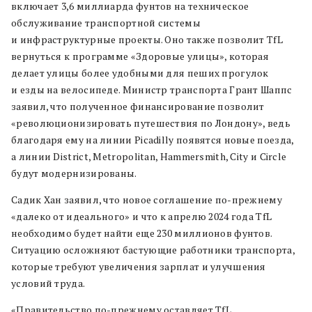
включает 3,6 миллиарда фунтов на техническое
обслуживание транспортной системы
и инфраструктурные проекты. Оно также позволит TfL
вернуться к программе «Здоровые улицы», которая
делает улицы более удобными для пеших прогулок
и езды на велосипеде. Министр транспорта Грант Шаппс
заявил, что полученное финансирование позволит
«революционизировать путешествия по Лондону», ведь
благодаря ему на линии Picadilly появятся новые поезда,
а линии District, Metropolitan, Hammersmith, City и Circle
будут модернизированы.
Садик Хан заявил, что новое соглашение по-прежнему
«далеко от идеального» и что к апрелю 2024 года TfL
необходимо будет найти еще 230 миллионов фунтов.
Ситуацию осложняют бастующие работники транспорта,
которые требуют увеличения зарплат и улучшения
условий труда.
«Правительство по-прежнему оставляет TfL