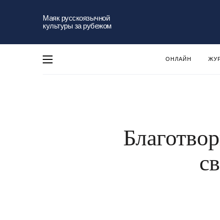
Маяк русскоязычной
культуры за рубежом
ОНЛАЙН
ЖУ
Благотво
с