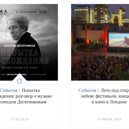
События /
Попытка
События /
Лето под отк
ждения: разговор о музыке
небом: фестивали, конц
еонидом Десятниковым
и кино в Лондоне
17.09.2026
17 ИЮЛЯ 2026