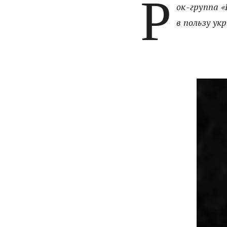
Р
ок-группа 
в пользу ук