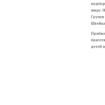
подбор
миру. 
Грузии 
Швейцар
Прибыл
благот
детей 