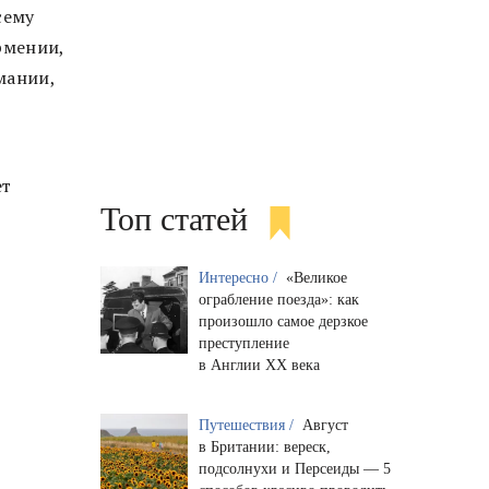
сему
рмении,
мании,
ет
Топ статей
Интересно /
«Великое
ограбление поезда»: как
произошло самое дерзкое
преступление
в Англии XX века
Путешествия /
Август
в Британии: вереск,
подсолнухи и Персеиды — 5