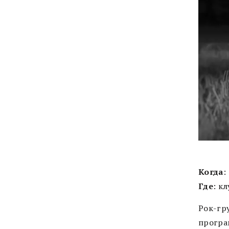
Когда
:
Где
: к
Рок-гр
програ