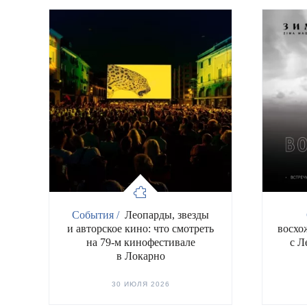
События /
Леопарды, звезды
и авторское кино: что смотреть
восхо
на 79-м кинофестивале
с Л
в Локарно
30 ИЮЛЯ 2026