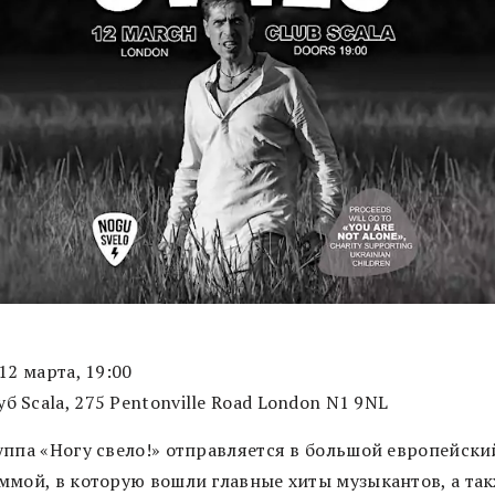
 12 марта, 19:00
луб Scala, 275 Pentonville Road London N1 9NL
уппа «Ногу свело!» отправляется в большой европейский
ммой, в которую вошли главные хиты музыкантов, а та