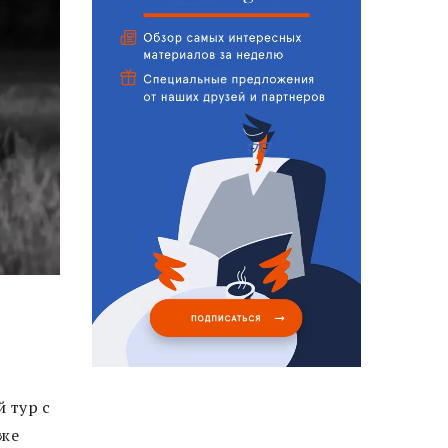
 тур с
кже