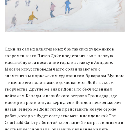
Один из самых влиятельных британских художников
современности Питер Дойг представит свою первую
масштабную за последние годы выставку в Лондоне.
Многие искусствоведы часто сравнивают его с
знаменитым норвежским художником Эдвардом Мунком
­– именно его полотнами вдохновляется Дойг в своем
творчестве. Другие же знают Дойга по бесчисленным
пейзажам Канады и карибского острова Тринидад, где
мастер вырос и откуда вернулся в Лондон несколько лет
назад. Теперь же Дойг готов представить новую серию
работ, которые будут соседствовать в лондонской The
Courtauld Gallery с богатой коллекцией импрессионизма и
постимпрессионизма, оказавших влияние на путь