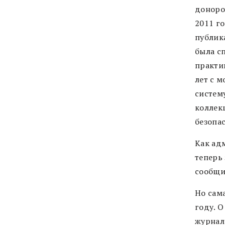
доноро
2011 го
публик
была сп
практи
лет с 
систем
коллек
безопас
Как ад
теперь
сообщи
Но сама
году. О
журнал