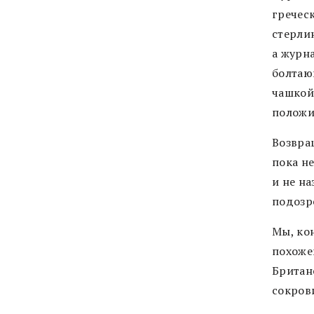
гречес
стерлин
а журна
болтаю
чашкой
положил
Возвра
пока н
и не на
подозр
Мы, ко
похожей
Британ
сокров