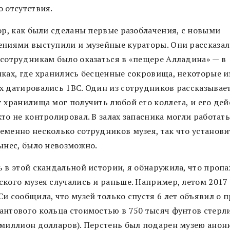
о отсутствия.
пор, как были сделаны первые разоблачения, с новыми
ениями выступили и музейные кураторы. Они рассказал
 сотрудникам было оказаться в «пещере Алладина» — в
иках, где хранились бесценные сокровища, некоторые и
х датировались 1BC. Один из сотрудников рассказывает
т хранилища мог получить любой его коллега, и его де
то не контролировал. В залах запасника могли работат
еменно несколько сотрудников музея, так что установит
вынес, было невозможно.
ь в этой скандальной истории, я обнаружила, что пропа
ского музея случались и раньше. Например, летом 2017
и сообщила, что музей только спустя 6 лет объявил о 
антового кольца стоимостью в 750 тысяч фунтов стерл
 миллион долларов). Перстень был подарен музею ано