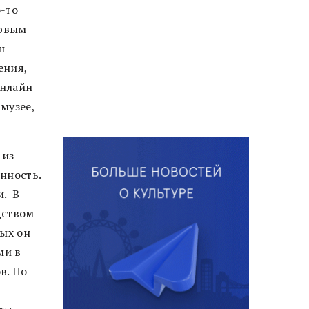
о-то
ервым
н
ения,
онлайн-
музее,
 из
нность.
и. В
дством
рых он
ми в
в. По