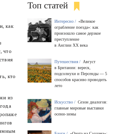
Топ статей
Интересно /
«Великое
и, как
ограбление поезда»: как
произошло самое дерзкое
преступление
з
в Англии XX века
, что
йствия
Путешествия /
Август
ь
в Британии: вереск,
подсолнухи и Персеиды — 5
ь, кто
способов красиво проводить
лето
жи из
Искусство /
Сезон диалогов:
 года
главные мировые выставки
пропаже
осени-зимы
ингов
нимным
Блоги /
«Охота на Саддама»: