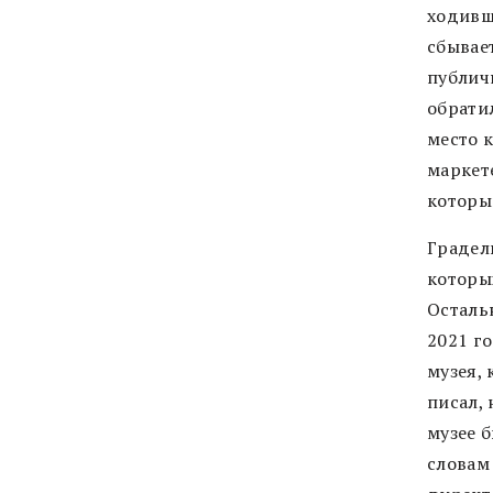
ходивши
сбывае
публич
обратил
место 
маркете
которы
Градель
которых
Остальн
2021 г
музея, 
писал, 
музее 
словам