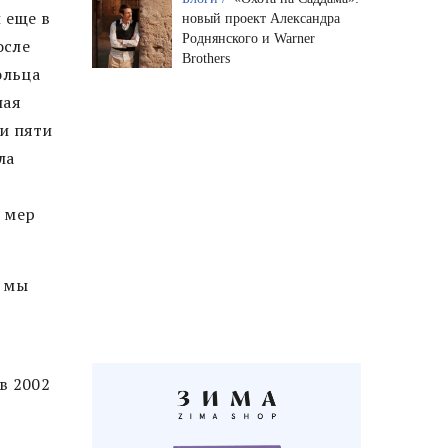
 еще в
новый проект Александра
Роднянского и Warner
осле
Brothers
ольца
ная
и пяти
ла
 мер
и мы
в 2002