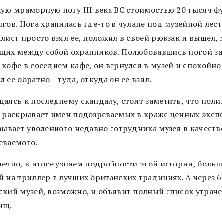
кую мраморную ногу III века BC стоимостью 20 тысяч ф
гов. Нога хранилась где-то в чулане под музейной лес
лист просто взял ее, положил в своей рюкзак и вышел,
щих между собой охранников. Полюбовавшись ногой за
 кофе в соседнем кафе, он вернулся в музей и спокойно
 ее обратно – туда, откуда он ее взял.
щаясь к последнему скандалу, стоит заметить, что пол
е раскрывает имен подозреваемых в краже ценных эксп
зывает уволенного недавно сотрудника музея в качеств
еваемого.
нечно, в итоге узнаем подробности этой истории, боль
 на триллер в лучших британских традициях. А через 6
ский музей, возможно, и объявит полный список утрач
ищ.