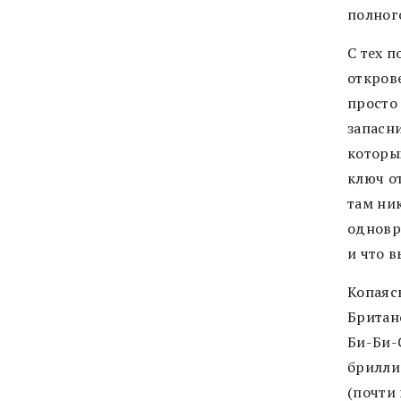
полног
С тех 
откров
просто
запасн
которы
ключ о
там ник
одновр
и что 
Копаяс
Британ
Би-Би-С
брилли
(почти