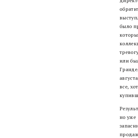
директ
обрати
выступ
было п
которы
коллек
тревог
или бы
Гранде
августа
все, х
купивш
Резуль
но уже
запасн
продажу