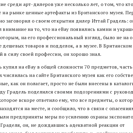
е среди арт-дилеров уже несколько лет, о том, что кт
т на рынке ценные артефакты из Британского музея. П
но заговорил о своем открытии дилер Иттай Градель: о
 внимание на то, что на eBay появились камни и украш
которым, на его профессиональный взгляд, было не на 
 дешевых товаров и подделок, а в музее. В Британском 
й в силу своей профессии, он хорошо знал.
 купил на eBay в общей сложности 70 предметов, часть
 числилась на сайте Британского музея как его собстве
ые, как он полагает, просто не были внесены в каталог
оду Градель поделился своими подозрениями с руково
которое вскоре ответило ему, что все предметы, о кото
находятся на месте, и сообщило, что в связи с опасения
были предприняты меры по усилению охраны экспонато
 Граделя, он, не дождавшись адекватной реакции от