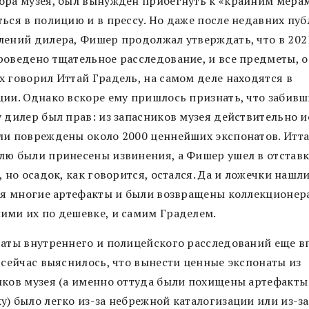
ора музея, был вынужден прибегнуть к «крайним мерам
ться в полицию и в прессу. Но даже после недавних пу
лений дилера, Фишер продолжал утверждать, что в 202
роведено тщательное расследование, и все предметы, о
х говорил Иттай Градель, на самом деле находятся в
ции. Однако вскоре ему пришлось признать, что забив
у дилер был прав: из запасников музея действительно и
ли повреждены около 2000 ценнейших экспонатов. Итт
лю были принесены извинения, а Фишер ушел в отставк
, но осадок, как говорится, остался. Да и ложечки нашл
отя многие артефакты и были возвращены коллекционер
ими их по дешевке, и самим Граделем.
таты внутреннего и полицейского расследований еще в
 сейчас выяснилось, что вынести ценные экспонаты из
иков музея (а именно оттуда были похищены артефакты
) было легко из-за небрежной каталогизации или из-за