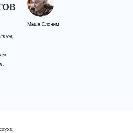
тов
Маша Слоним
истов,
ке»
т.
слухи,