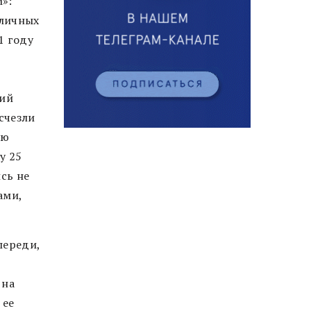
»:
бличных
1 году
ший
счезли
аю
у 25
ись не
ами,
переди,
 на
 ее