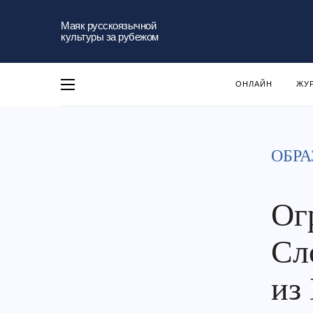
Маяк русскоязычной
культуры за рубежом
ОНЛАЙН
ЖУ
ОБРА
Ог
Сл
из