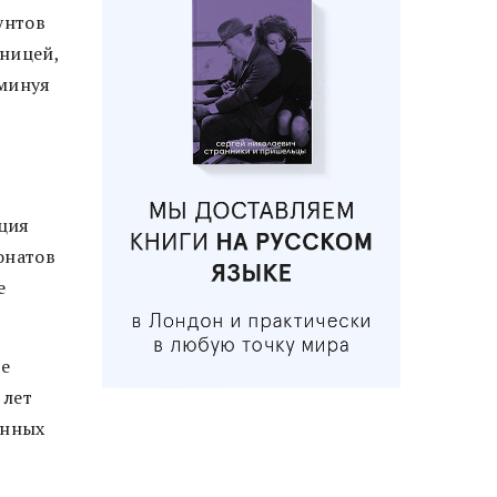
унтов
тницей,
 минуя
иция
онатов
е
ше
 лет
енных