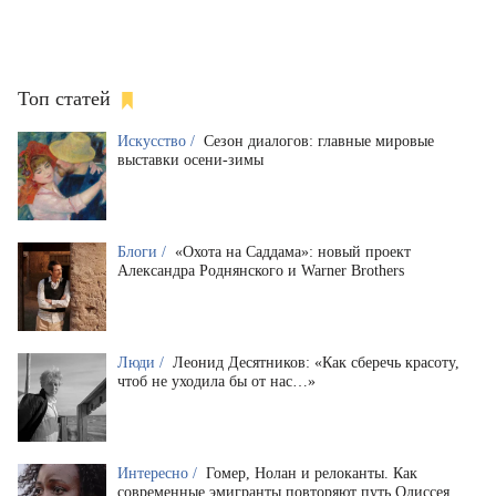
Топ статей
Искусство /
Сезон диалогов: главные мировые
выставки осени-зимы
Блоги /
«Охота на Саддама»: новый проект
Александра Роднянского и Warner Brothers
Люди /
Леонид Десятников: «Как сберечь красоту,
чтоб не уходила бы от нас…»
Интересно /
Гомер, Нолан и релоканты. Как
современные эмигранты повторяют путь Одиссея