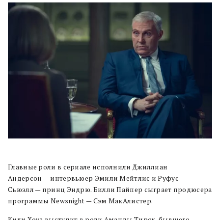
Главные роли в сериале исполнили Джиллиан
Андерсон — интервьюер Эмили Мейтлис и Руфус
Сьюэлл — принц Эндрю. Билли Пайпер сыграет продюсера
программы Newsnight — Сэм МакАлистер.
Кили Хоуз выступит в роли Аманды Тирск, бывшего