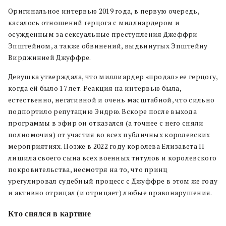
Оригинальное интервью 2019 года, в первую очередь,
касалось отношений герцога с миллиардером и
осужденным за сексуальные преступления Джеффри
Эпштейном, а также обвинений, выдвинутых Эпштейну
Вирджинией Джуффре.
Девушка утверждала, что миллиардер «продал» ее герцогу,
когда ей было 17 лет. Реакция на интервью была,
естественно, негативной и очень масштабной, что сильно
подпортило репутацию Эндрю. Вскоре после выхода
программы в эфир он отказался (а точнее с него сняли
полномочия) от участия во всех публичных королевских
мероприятиях. Позже в 2022 году королева Елизавета II
лишила своего сына всех военных титулов и королевского
покровительства, несмотря на то, что принц
урегулировал судебный процесс с Джуффре в этом же году
и активно отрицал (и отрицает) любые правонарушения.
Кто снялся в картине