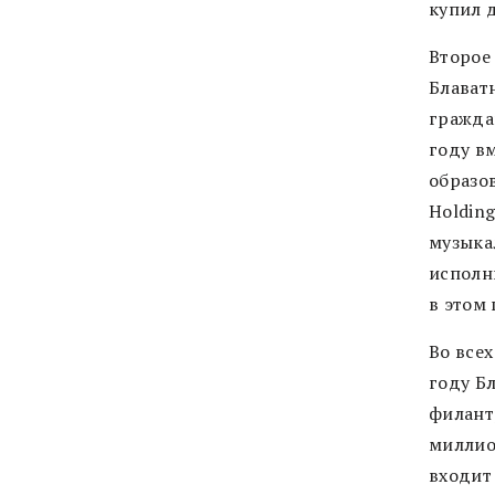
купил 
Второе
Блават
граждан
году в
образов
Holding
музыка
исполн
в этом
Во все
году Бл
филант
миллио
входит