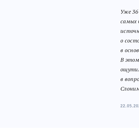
Уже 36
самых 
источн
о сост
в осно
В этом
ощутим
в вопр
Слоним
22.05.20