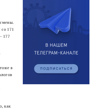
есмены.
 со 171
— 177
е
тоже в
алогов
н
о, как