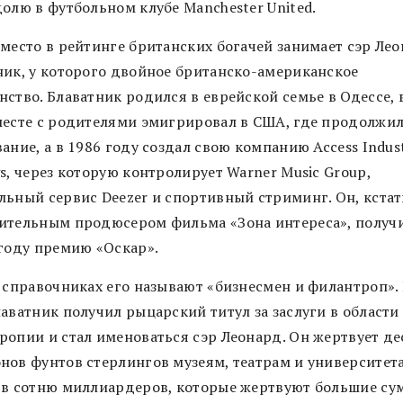
долю в футбольном клубе Manchester United.
 место в рейтинге британских богачей занимает сэр Ле
ник, у которого двойное британско-американское
ство. Блаватник родился в еврейской семье в Одессе, 
месте с родителями эмигрировал в США, где продолжил
ание, а в 1986 году создал свою компанию Access Indust
s, через которую контролирует Warner Music Group,
льный сервис Deezer и спортивный стриминг. Он, кстат
ительным продюсером фильма «Зона интереса», получ
 году премию «Оскар».
х справочниках его называют «бизнесмен и филантроп». 
аватник получил рыцарский титул за заслуги в области
ропии и стал именоваться сэр Леонард. Он жертвует де
нов фунтов стерлингов музеям, театрам и университет
 в сотню миллиардеров, которые жертвуют большие су