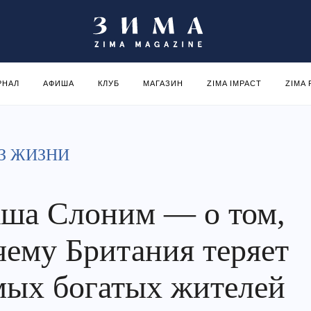
РНАЛ
АФИША
КЛУБ
МАГАЗИН
ZIMA IMPACT
ZIMA
З ЖИЗНИ
ша Слоним — о том,
чему Британия теряет
мых богатых жителей