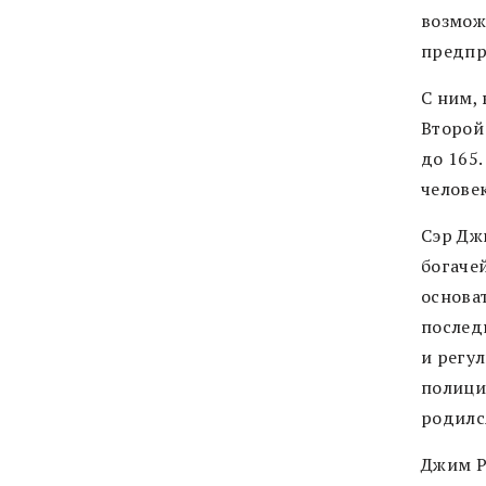
возмож
предпр
С ним,
Второй
до 165
человек
Cэр Дж
богачей
основа
послед
и регул
полиции
родился
Джим Р