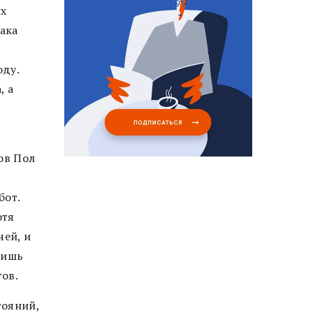
их
ака
оду.
, а
ов Пол
бот.
отя
чей, и
лишь
гов.
тояний,