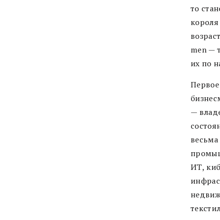
то стан
короля
возраст
men — т
их по н
Первое
бизнес
— влад
состоя
весьма
промыш
ИТ, ки
инфрас
недвиж
тексти