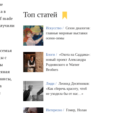
не
а в
Топ статей
lf made
олучили
Искусство /
Сезон диалогов:
главные мировые выставки
осени-зимы
 семья
Блоги /
«Охота на Саддама»:
цы с
новый проект Александра
сы
Роднянского и Warner
Brothers
тяная
нансы,
Люди /
Леонид Десятников:
а
«Как сберечь красоту, чтоб
и
не уходила бы от нас…»
Интересно /
Гомер, Нолан