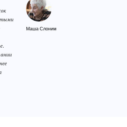
сок
ытыми
ю
Маша Слоним
е.
тании
нее
а