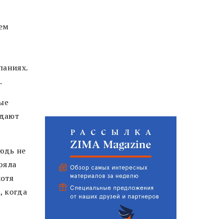
ем
паниях.
.
ые
адают
нюдь не
еряла
хотя
, когда