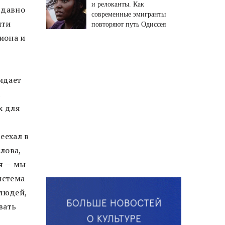
и релоканты. Как
 давно
современные эмигранты
чти
повторяют путь Одиссея
иона и
в
идает
а
х для
еехал в
лова,
я — мы
истема
 людей,
вать