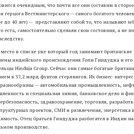
овится очевидным, что почти все они (оставим в сторо
 и герцога Вестминстерского — самого богатого человек
е до 40 лет) — представляют собой то, что называют se
о есть, самостоятельно сделали свои состояния, а не п
аследству.
 место в списке уже который год занимают британские
мены индийского происхождения Гопи Гиндуджа и его
ельцы Hinduja Group. Сейчас они самые богатые британ
нием в 37,2 млрд фунтов стерлингов. Их бизнес-интере
 разнообразны — автомобильная промышленность, неф
ленность и специальная химия, банковское дело и фи
бербезопасность, здравоохранение, торговля, разработк
труктурных проектов, СМИ и развлечения, энергетика 
имость. Отец братьев Гиндуджа разбогател в Индии на
льном производстве.