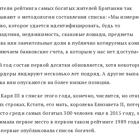
ители рейтинга самых богатых жителей Британии так
зывают о методологии составления списка: «Мы измеря
тво, которое удается идентифицировать, будь то
ладения, недвижимость, скаковые лошади, предметы
тва или значительные доли в публично котируемых ком
лючаем банковские счета, к которым у нас нет доступа»
 год состав первой десятки обновляется, хотя некотор
рдеры лидируют несколько лет подряд. А другие вып
ска или опускаются на более низкие позиции.
Карл III в списке этого года, конечно, числится, но от
х строках. Кстати, его мать, королева Елизавета II, пот
сто среди самых богатых 300 человек еще в 2015 году, 
имала первое место в первом таком рейтинге 1989 года
 впервые опубликовала список богачей.