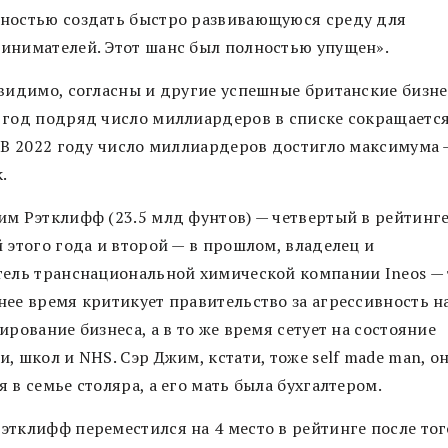
ностью создать быстро развивающуюся среду для
инимателей. Этот шанс был полностью упущен».
 видимо, согласны и другие успешные британские бизн
 год подряд число миллиардеров в списке сокращается
. В 2022 году число миллиардеров достигло максимума 
.
им Рэтклифф (23.5 млд фунтов) — четвертый в рейтинг
 этого года и второй — в прошлом, владелец и
тель транснациональной химической компании Ineos — 
нее время критикует правительство за агрессивность н
ирование бизнеса, а в то же время сетует на состояние
, школ и NHS. Сэр Джим, кстати, тоже self made man, о
 в семье столяра, а его мать была бухгалтером.
этклифф переместился на 4 место в рейтинге после тог