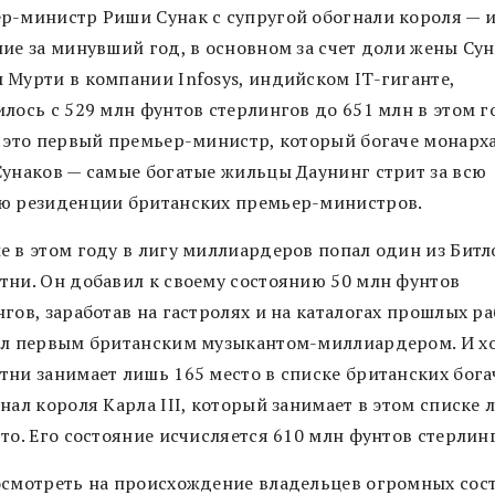
р-министр Риши Сунак с супругой обогнали короля — 
ние за минувший год, в основном за счет доли жены Сун
 Мурти в компании Infosys, индийском IT-гиганте,
лось с 529 млн фунтов стерлингов до 651 млн в этом г
, это первый премьер-министр, который богаче монарха
Сунаков — самые богатые жильцы Даунинг стрит за всю
ю резиденции британских премьер-министров.
е в этом году в лигу миллиардеров попал один из Битл
тни. Он добавил к своему состоянию 50 млн фунтов
гов, заработав на гастролях и на каталогах прошлых ра
ал первым британским музыкантом-миллиардером. И х
тни занимает лишь 165 место в списке британских бога
нал короля Карла III, который занимает в этом списке 
то. Его состояние исчисляется 610 млн фунтов стерлин
осмотреть на происхождение владельцев огромных сос