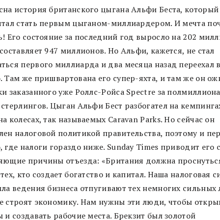
сна история британского цыгана Альфи Беста, который
чтал стать первым цыганом-миллиардером. И мечта по
ь! Его состояние за последний год выросло на 202 милл
составляет 947 миллионов. Но Альфи, кажется, не стал
ться первого миллиарда и два месяца назад переехал 
. Там же пришвартована его супер-яхта, и там же он ож
ки заказанного уже Роллс-Ройса Spectre за полмиллион
 стерлингов. Цыган Альфи Бест разбогател на кемпинга
а колесах, так называемых Caravan Parks. Но сейчас он
лен налоговой политикой правительства, поэтому и пер
 где налоги гораздо ниже. Sunday Times приводит его с
яющие причины отъезда: «Британия должна проснутьс
тех, кто создает богатство и капитал. Наша налоговая с
ила ведения бизнеса отпугивают тех немногих сильных
е строят экономику. Нам нужны эти люди, чтобы откры
 и создавать рабочие места. Брекзит был золотой