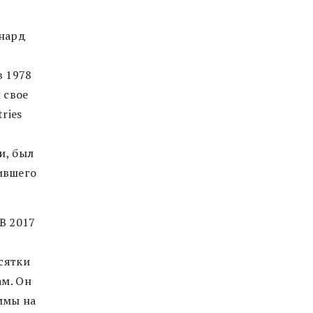
онард
в 1978
 свое
ries
и, был
ившего
В 2017
сятки
ам. Он
ммы на