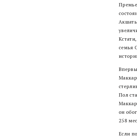
Премье
состоя
Акшаты
увеличи
Кстати
семья 
истори
Впервы
Маккар
стерлин
Пол ст
Маккар
он обог
258 мес
Если п