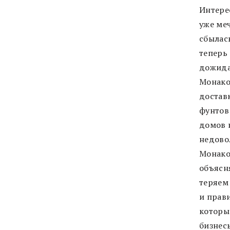
Интере
уже ме
сбылас
теперь 
дожида
Монако
достав
фунтов
домов н
недово
Монако,
объясн
теряем 
и прав
которы
бизнесы