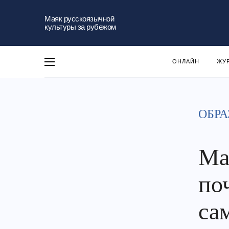
Маяк русскоязычной
культуры за рубежом
ОНЛАЙН
ЖУ
ОБРА
Ма
по
са