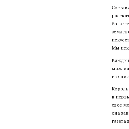
Состав
расска
богатс
землев
искусс
Мы иск
Каждый
миллиа
из спи
Король 
в первы
свое ме
она зан
газета