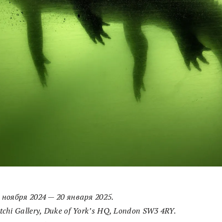
5
ноября
2024 — 20
января
2025.
tchi Gallery, Duke of York’s HQ, London SW3 4RY.