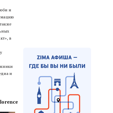
юби и
ормацию
 также
льных
кт», в
у
ожники
едиа и
lorence