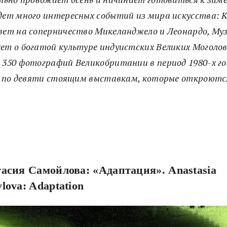
дет много интересных событий из мира искусства: 
вет на соперничество Микеланджело и Леонардо, Му
т о богатой культуре индуистских Великих Моголов, 
 350 фотографий Великобритании в период 1980-х год
ид по девяти стоящим выставкам, которые откроютс
асия Самойлова: «Адаптация». Anastasia
lova: Adaptation