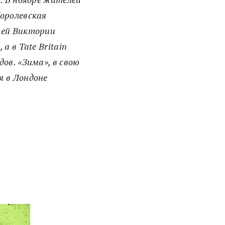
Королевская
зей Виктории
а в Tate Britain
ов. «Зима», в свою
я в Лондоне