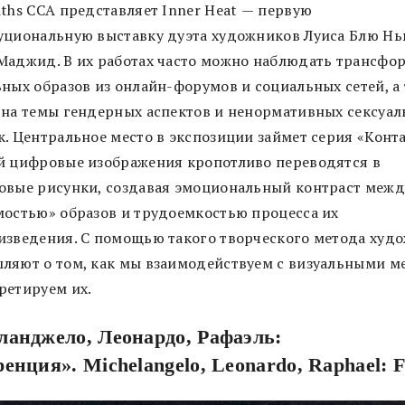
iths CCA представляет Inner Heat
—
первую
уциональную выставку дуэта художников Луиса Блю Нь
Маджид. В их работах часто можно наблюдать трансф
ьных образов из онлайн-форумов и социальных сетей, а
 на темы гендерных аспектов и ненормативных сексуа
. Центральное место в экспозиции займет серия «Конта
й цифровые изображения кропотливо переводятся в
овые рисунки, создавая эмоциональный контраст межд
мостью» образов и трудоемкостью процесса их
изведения. С помощью такого творческого метода худ
ляют о том, как мы взаимодействуем с визуальными м
ретируем их.
анджело, Леонардо, Рафаэль:
енция». Michelangelo, Leonardo, Raphael: F