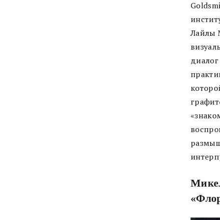
Goldsm
инстит
Лайлы 
визуал
диалог
практик
которо
графит
«знако
воспро
размыш
интерп
Микел
«Флор