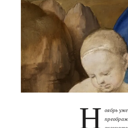
Н
оябрь уже
преображ
окончате