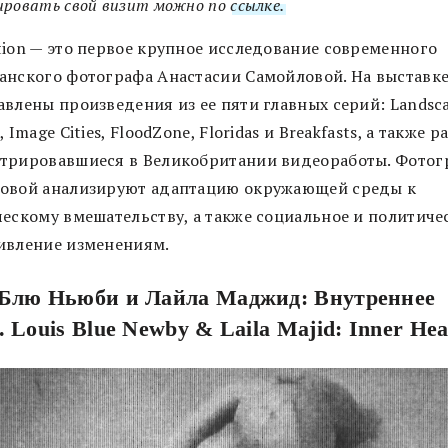
ировать свой визит можно по
ссылке.
tion — это первое крупное исследование современного
анского фотографа Анастасии Самойловой. На выставке
авлены произведения из ее пяти главных серий: Landsc
, Image Cities, FloodZone, Floridas и Breakfasts, а также р
трировавшиеся в Великобритании видеоработы. Фото
овой анализируют адаптацию окружающей среды к
ческому вмешательству, а также социальное и политиче
ивление изменениям.
 Блю Ньюби и Лайла Маджид: Внутреннее
. Louis Blue Newby & Laila Majid: Inner Hea