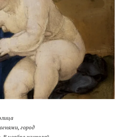
олица
огнями, город
. В ноябре жителей