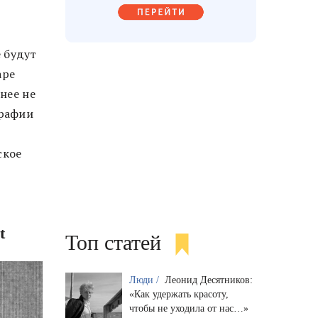
 будут
ape
анее не
графии
ское
t
Топ статей
Люди /
Леонид Десятников:
«Как удержать красоту,
чтобы не уходила от нас…»