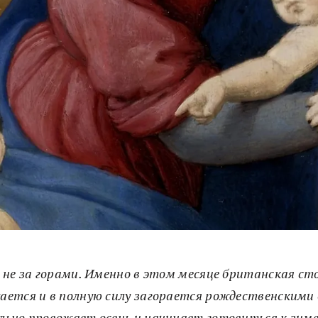
 не за горами. Именно в этом месяце британская ст
ается и в полную силу загорается рождественскими 
льно провожает осень и начинает готовиться к зиме