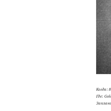
Когда
: 
Где
: Go
Заплан