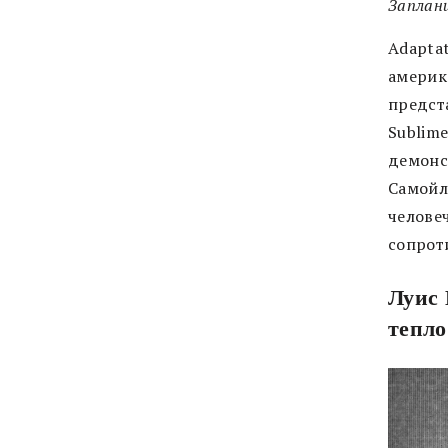
Заплан
Adapta
америк
предст
Sublime
демонс
Самойл
челове
сопрот
Луис
тепло