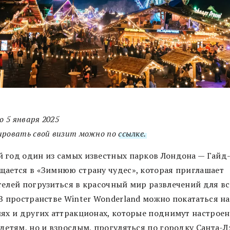
до 5 января 2025
ировать свой визит можно по
ссылке.
 год один из самых известных парков Лондона — Гайд
щается в «Зимнюю страну чудес», которая приглашает
телей погрузиться в красочный мир развлечений для в
 В пространстве Winter Wonderland можно покататься на
лях и других аттракционах, которые поднимут настроен
детям, но и взрослым, прогуляться по городку Санта-Л