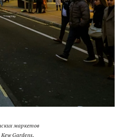
нских маркетов
Kew Gardens,