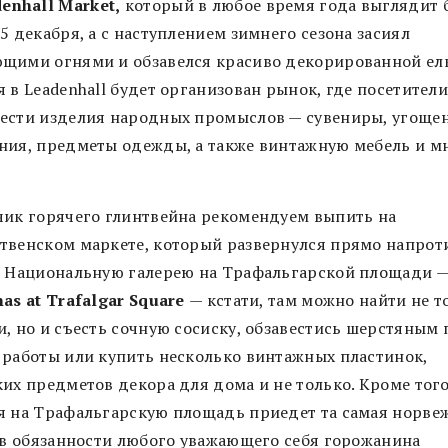
enhall Market,
который в любое время года выглядит 
5 декабря, а с наступлением зимнего сезона засиял
щими огнями и обзавелся красиво декорированной елк
 в Leadenhall будет организован рынок, где посетители
ести изделия народных промыслов — сувениры, угощен
ния, предметы одежды, а также винтажную мебель и м
.
чик горячего глинтвейна рекомендуем выпить на
твенском маркете, который развернулся прямо напрот
в Национальную галерею на Трафальгарской площади 
mas at Trafalgar Square
— кстати, там можно найти не т
и, но и съесть сочную сосиску, обзавестись шерстяным
 работы или купить несколько винтажных пластинок,
их предметов декора для дома и не только. Кроме того
я на Трафальгарскую площадь приедет та самая норве
и в обязанности любого уважающего себя горожанина