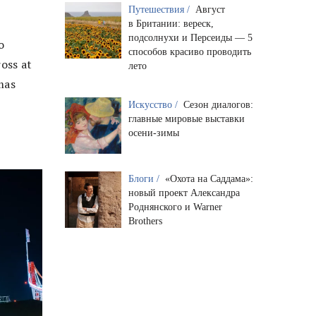
Путешествия /
Август
в Британии: вереск,
подсолнухи и Персеиды — 5
о
способов красиво проводить
oss at
лето
mas
Искусство /
Сезон диалогов:
главные мировые выставки
осени-зимы
Блоги /
«Охота на Саддама»:
новый проект Александра
Роднянского и Warner
Brothers