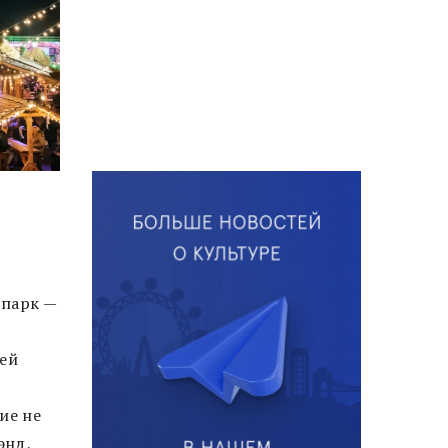
-парк —
сей
ие не
энд,