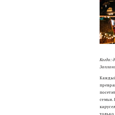
Когда: 
Заплан
Каждый
превра
посети
семьи.
карусе
только 