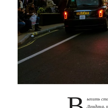
В
ыпить ста
Лондона, 