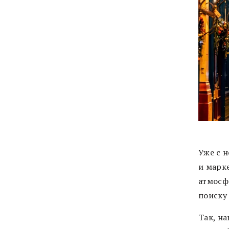
Уже с 
и марк
атмосф
поиску
Так, н