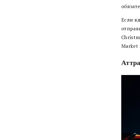
обязат
Если в
отправи
Christm
Market 
Аттра