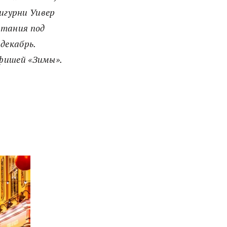
Сигурни Уивер
атания под
декабрь.
афишей «Зимы».