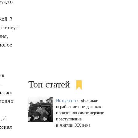
будто
ой. 7
 смогут
ия,
ногое
ив
Топ статей
—
олько
 пончо
Интересно /
«Великое
ограбление поезда»: как
произошло самое дерзкое
, 5
преступление
в Англии XX века
жская