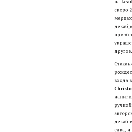
на
Lead
скоро 2
мерцаю
декабря
приобр
украше
другое
Стакан
рождес
входа 
Christ
напитк
ручной
авторск
декабр
елка, 