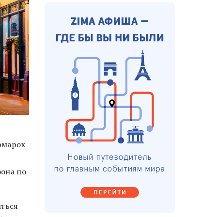
рмарок
фона по
иться