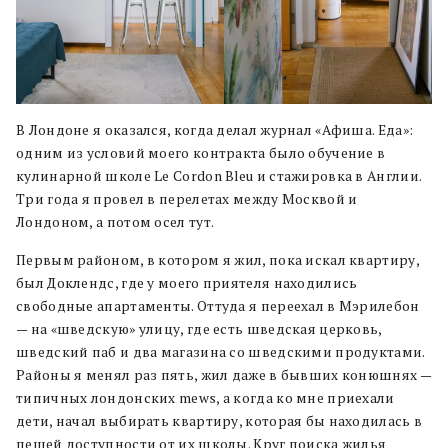
В Лондоне я оказался, когда делал журнал «Афиша. Еда»:
одним из условий моего контракта было обучение в
кулинарной школе Le Cordon Bleu и стажировка в Англии.
Три года я провел в перелетах между Москвой и
Лондоном, а потом осел тут.
Первым районом, в котором я жил, пока искал квартиру,
был Доклендс, где у моего приятеля находились
свободные апартаменты. Оттуда я переехал в Мэрилебон
— на «шведскую» улицу, где есть шведская церковь,
шведский паб и два магазина со шведскими продуктами.
Районы я менял раз пять, жил даже в бывших конюшнях —
типичных лондонских mews, а когда ко мне приехали
дети, начал выбирать квартиру, которая бы находилась в
пешей доступности от их школы. Круг поиска жилья