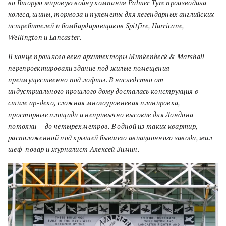
во Вторую мировую войну компания Palmer Tyre производила
колеса, шины, тормоза и пулеметы для легендарных английских
истребителей и бомбардировщиков Spitfire, Hurricane,
Wellington и Lancaster.
В конце прошлого века архитекторы Munkenbeck & Marshall
перепроектировали здание под жилые помещения —
преимущественно под лофты. В наследство от
индустриального прошлого дому досталась конструкция в
стиле ар-деко, сложная многоуровневая планировка,
просторные площади и непривычно высокие для Лондона
потолки — до четырех метров. В одной из таких квартир,
расположенной под крышей бывшего авиационного завода, жил
шеф-повар и журналист Алексей Зимин.