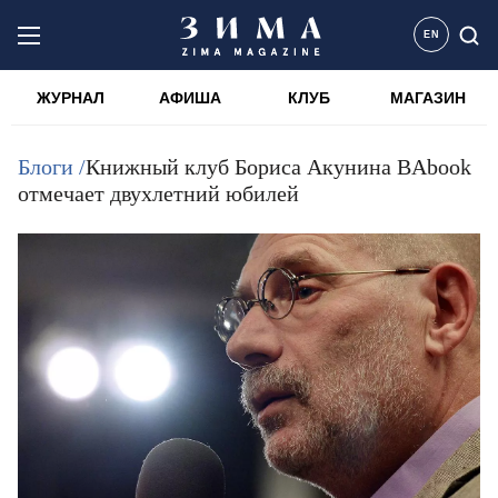
EN
ЖУРНАЛ
АФИША
КЛУБ
МАГАЗИН
Блоги /
Книжный клуб Бориса Акунина BAbook
отмечает двухлетний юбилей