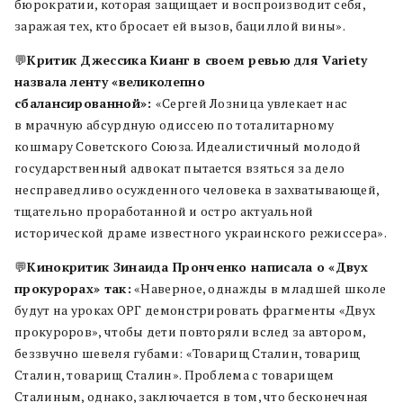
бюрократии, которая защищает и воспроизводит себя,
заражая тех, кто бросает ей вызов, бациллой вины».
💬
Критик Джессика Кианг в своем ревью для Variety
назвала ленту «великолепно
сбалансированной»:
«Сергей Лозница увлекает нас
в мрачную абсурдную одиссею по тоталитарному
кошмару Советского Союза. Идеалистичный молодой
государственный адвокат пытается взяться за дело
несправедливо осужденного человека в захватывающей,
тщательно проработанной и остро актуальной
исторической драме известного украинского режиссера».
💬
Кинокритик Зинаида Пронченко написала о «Двух
прокурорах» так:
«Наверное, однажды в младшей школе
будут на уроках ОРГ демонстрировать фрагменты «Двух
прокуроров», чтобы дети повторяли вслед за автором,
беззвучно шевеля губами: «Товарищ Сталин, товарищ
Сталин, товарищ Сталин». Проблема с товарищем
Сталиным, однако, заключается в том, что бесконечная