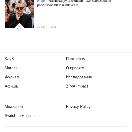
Кино /
«Минотавр» и компания: как сейчас живет
российское кино в изгнании
16 ИЮНЯ 2026
Клуб
Партнерам
Магазин
О проекте
Журнал
Исследование
Афиша
ZIMA Impact
Медиа-кит
Privacy Policy
Switch to English