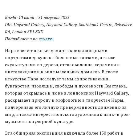
Когда
: 10 июня
– 31 августа
2025
Где
: Hayward Gallery, Hayward Gallery, Southbank Centre, Belvedere
Rd, London SE1 8XX
Подробности
по
ссылке
.
Нара известен во всем мире своими мощными
портретами девушек с большими глазами, а также
скульптурами из дерева, стекловолокна, керамики и
инсталляциями в виде маленьких домиков. В своем
искусстве Нара исследует темы сопротивления,
бунтарства, изоляции, свободы и духовности. Выставка,
которая открылась в июне в лондонской Hayward Gallery,
раскрывает природу и мифологию в творчестве Нары,
подчеркивая его личную приверженность движению за
мир, а также интерес японского художника к панк- и рок-
музыке и популярной культуре.
Эта обширная экспозиция включила более 150 работ в