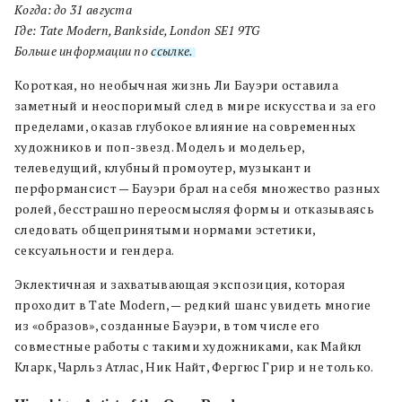
Когда:
до 31 августа
Где: Tate Modern, Bankside, London SE1 9TG
Больше информации по
ссылке.
Короткая, но необычная жизнь Ли Бауэри оставила
заметный и неоспоримый след в мире искусства и за его
пределами, оказав глубокое влияние на современных
художников и поп-звезд. Модель и модельер,
телеведущий, клубный промоутер, музыкант и
перформансист — Бауэри брал на себя множество разных
ролей, бесстрашно переосмысляя формы и отказываясь
следовать общепринятыми нормами эстетики,
сексуальности и гендера.
Эклектичная и захватывающая экспозиция, которая
проходит в Tate Modern, — редкий шанс увидеть многие
из «образов», созданные Бауэри, в том числе его
совместные работы с такими художниками, как Майкл
Кларк, Чарльз Атлас, Ник Найт, Фергюс Грир и не только.