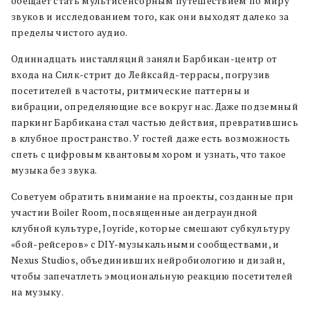
обещает стать мультисенсорным путешествием по миру
звуков и исследованием того, как они выходят далеко за
пределы чистого аудио.
Одиннадцать инсталляций заняли Барбикан-центр от
входа на Силк-стрит до Лейксайд-террасы, погрузив
посетителей в частоты, ритмические паттерны и
вибрации, определяющие все вокруг нас. Даже подземный
паркинг Барбикана стал частью действия, превратившись
в клубное пространство. У гостей даже есть возможность
спеть с цифровым квантовым хором и узнать, что такое
музыка без звука.
Советуем обратить внимание на проекты, созданные при
участии Boiler Room, посвященные андеграундной
клубной культуре, Joyride, которые смешают субкультуру
«бой-рейсеров» с DIY-музыкальными сообществами, и
Nexus Studios, объединивших нейробиологию и дизайн,
чтобы запечатлеть эмоциональную реакцию посетителей
на музыку.