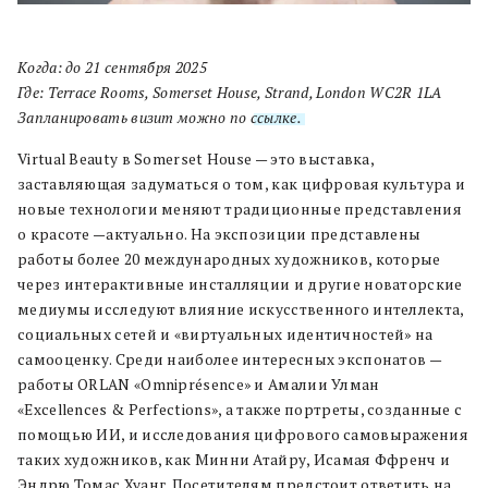
Когда: до 21 сентября 2025
Где: Terrace Rooms, Somerset House, Strand, London WC2R 1LA
Запланировать визит можно по
ссылке.
Virtual Beauty в Somerset House — это выставка,
заставляющая задуматься о том, как цифровая культура и
новые технологии меняют традиционные представления
о красоте —актуально. На экспозиции представлены
работы более 20 международных художников, которые
через интерактивные инсталляции и другие новаторские
медиумы исследуют влияние искусственного интеллекта,
социальных сетей и «виртуальных идентичностей» на
самооценку. Среди наиболее интересных экспонатов —
работы ORLAN «Omniprésence» и Амалии Улман
«Excellences & Perfections», а также портреты, созданные с
помощью ИИ, и исследования цифрового самовыражения
таких художников, как Минни Атайру, Исамая Ффренч и
Эндрю Томас Хуанг. Посетителям предстоит ответить на