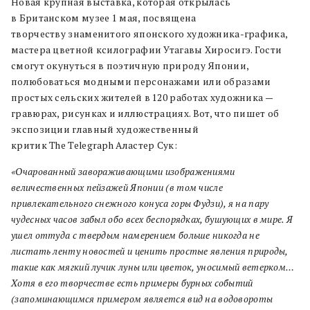
Новая крупная выставка, которая открылась
в Британском музее 1 мая, посвящена
творчеству знаменитого японского художника-графика,
мастера цветной ксилографии Утагавы Хиросигэ. Гости
смогут окунуться в поэтичную природу Японии,
полюбоваться модными персонажами или образами
простых сельских жителей в 120 работах художника —
гравюрах, рисунках и иллюстрациях. Вот, что пишет об
экспозиции главный художественный
критик The Telegraph Аластер Сук:
«Очарованный завораживающими изображениями
величественных пейзажей Японии (в том числе
привлекательного снежного конуса горы Фудзи), я на пару
чудесных часов забыл обо всех беспорядках, бушующих в мире. Я
ушел оттуда с твердым намерением больше никогда не
листать ленту новостей и ценить простые явления природы,
такие как мягкий лучик луны или цветок, уносимый ветерком…
Хотя в его творчестве есть примеры бурных событий
(запоминающимся примером является вид на водовороты