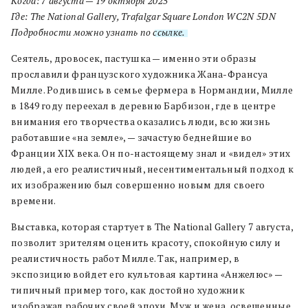
Когда: 7
августа
— 19
октября
2025
Где:
The
National
Gallery
,
Trafalgar
Square
London
WC
2
N
5
DN
Подробности
можно
узнать
по
ссылке.
Сеятель, дровосек, пастушка — именно эти образы
прославили французского художника Жана-Франсуа
Милле. Родившись в семье фермера в Нормандии, Милле
в 1849 году переехал в деревню Барбизон, где в центре
внимания его творчества оказались люди, всю жизнь
работавшие «на земле», — зачастую беднейшие во
Франции XIX века. Он по-настоящему знал и «видел» этих
людей, а его реалистичный, несентиментальный подход к
их изображению был совершенно новым для своего
времени.
Выставка, которая стартует в The National Gallery 7 августа,
позволит зрителям оценить красоту, спокойную силу и
реалистичность работ Милле. Так, например, в
экспозицию войдет его культовая картина «Анжелюс» —
типичный пример того, как достойно художник
изображал рабочих своей эпохи. Муж и жена, освещенные