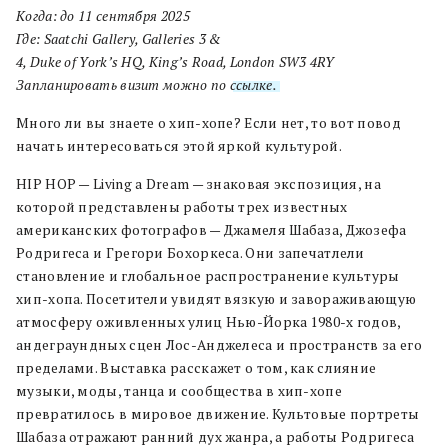
Когда: до 11 сентября 2025
Где: Saatchi Gallery, Galleries 3 &
4, Duke of York’s HQ, King’s Road, London SW3 4RY
Запланировать визит можно по
ссылке.
Много ли вы знаете о хип-хопе? Если нет, то вот повод
начать интересоваться этой яркой культурой.
HIP HOP — Living a Dream — знаковая экспозиция, на
которой представлены работы трех известных
американских фотографов — Джамеля Шабаза, Джозефа
Родригеса и Грегори Бохоркеса. Они запечатлели
становление и глобальное распространение культуры
хип-хопа. Посетители увидят вязкую и завораживающую
атмосферу оживленных улиц Нью-Йорка 1980-х годов,
андеграундных сцен Лос-Анджелеса и пространств за его
пределами. Выставка расскажет о том, как слияние
музыки, моды, танца и сообщества в хип-хопе
превратилось в мировое движение. Культовые портреты
Шабаза отражают ранний дух жанра, а работы Родригеса