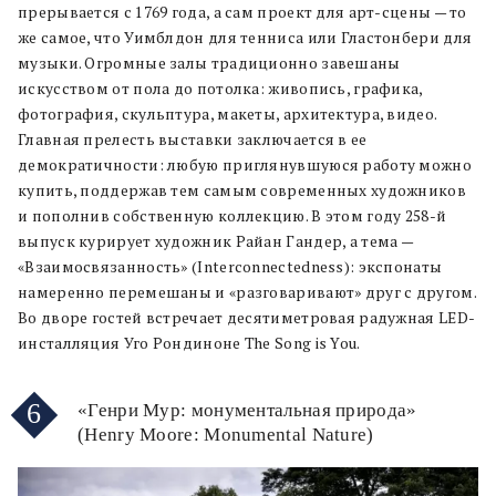
прерывается с 1769 года, а сам проект для арт-сцены — то
же самое, что Уимблдон для тенниса или Гластонбери для
музыки. Огромные залы традиционно завешаны
искусством от пола до потолка: живопись, графика,
фотография, скульптура, макеты, архитектура, видео.
Главная прелесть выставки заключается в ее
демократичности: любую приглянувшуюся работу можно
купить, поддержав тем самым современных художников
и пополнив собственную коллекцию. В этом году 258-й
выпуск курирует художник Райан Гандер, а тема —
«Взаимосвязанность» (Interconnectedness): экспонаты
намеренно перемешаны и «разговаривают» друг с другом.
Во дворе гостей встречает десятиметровая радужная LED-
инсталляция Уго Рондиноне The Song is You.
6
«Генри Мур: монументальная природа»
(Henry Moore: Monumental Nature)