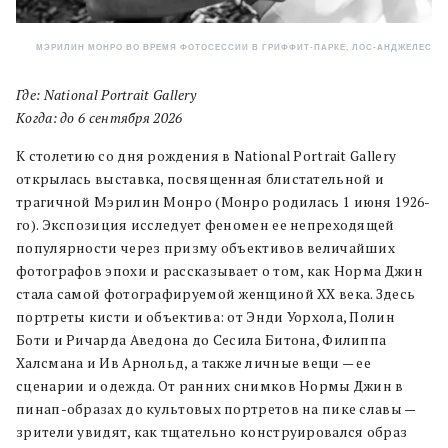
МЭРИЛИН МОНРО ВО ВРЕМЯ ФОТОСЕССИИ В ГРИФФИТ-ПАРКЕ, ЛОС-АНДЖЕЛЕС
Где: National Portrait Gallery
Когда: до 6 сентября 2026
К столетию со дня рождения в National Portrait Gallery
открылась выставка, посвященная блистательной и
трагичной Мэрилин Монро (Монро родилась 1 июня 1926-
го). Экспозиция исследует феномен ее непреходящей
популярности через призму объективов величайших
фотографов эпохи и рассказывает о том, как Норма Джин
стала самой фотографируемой женщиной XX века. Здесь
портреты кисти и объектива: от Энди Уорхола, Полин
Боти и Ричарда Аведона до Сесила Битона, Филиппа
Халсмана и Ив Арнольд, а также личные вещи — ее
сценарии и одежда. От ранних снимков Нормы Джин в
пинап-образах до культовых портретов на пике славы —
зрители увидят, как тщательно конструировался образ