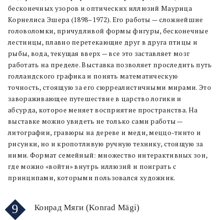
бесконечных узоров и оптических иллюзий Маурица
Корнелиса Эшера (1898–1972). Его работы — сложнейшие
головоломки, причудливой формы фигуры, бесконечные
лестницы, плавно перетекающие друг в друга птицы и
рыбы, вода, текущая вверх — все это заставляет мозг
работать на пределе. Выставка позволяет проследить путь
голландского графика и понять математическую
точность, стоящую за его сюрреалистичными мирами. Это
завораживающее путешествие в царство логики и
абсурда, которое меняет восприятие пространства. На
выставке можно увидеть не только сами работы —
литографии, гравюры на дереве и меди, меццо-тинто и
рисунки, но и кропотливую ручную технику, стоящую за
ними. Формат семейный: множество интерактивных зон,
где можно «войти» внутрь иллюзий и поиграть с
принципами, которыми пользовался художник.
9
Конрад Мяги (Konrad Mägi)