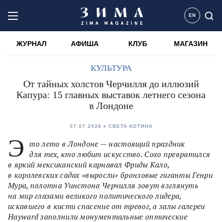
EN
ЖУРНАЛ
АФИША
КЛУБ
МАГАЗИН
КУЛЬТУРА
От тайных холстов Черчилля до иллюзий
Капура: 15 главных выставок летнего сезона
в Лондоне
07.07.2026
СВЕТА КОТИНА
Э
то лето в Лондоне — настоящий праздник
для тех, кто любит искусство. Сохо превратился
в яркий мексиканский карнавал Фриды Кало,
в королевских садах «выросли» бронзовые гиганты Генри
Мура, полотна Уинстона Черчилля зовут взглянуть
на мир глазами великого политического лидера,
искавшего в кисти спасение от тревог, а залы галереи
Hayward заполнили монументальные оптические