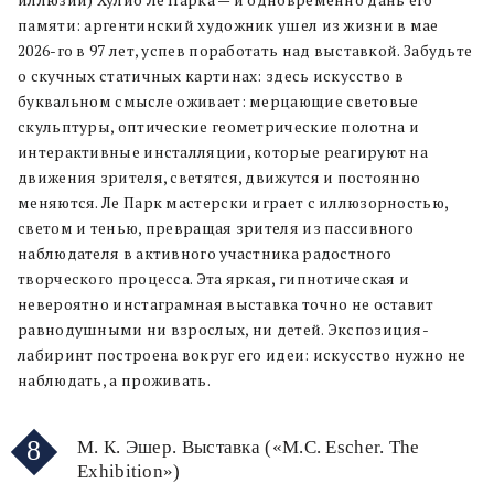
иллюзий) Хулио Ле Парка — и одновременно дань его
памяти: аргентинский художник ушел из жизни в мае
2026-го в 97 лет, успев поработать над выставкой. Забудьте
о скучных статичных картинах: здесь искусство в
буквальном смысле оживает: мерцающие световые
скульптуры, оптические геометрические полотна и
интерактивные инсталляции, которые реагируют на
движения зрителя, светятся, движутся и постоянно
меняются. Ле Парк мастерски играет с иллюзорностью,
светом и тенью, превращая зрителя из пассивного
наблюдателя в активного участника радостного
творческого процесса. Эта яркая, гипнотическая и
невероятно инстаграмная выставка точно не оставит
равнодушными ни взрослых, ни детей. Экспозиция-
лабиринт построена вокруг его идеи: искусство нужно не
наблюдать, а проживать.
8
М. К. Эшер. Выставка («M.C. Escher. The
Exhibition»)