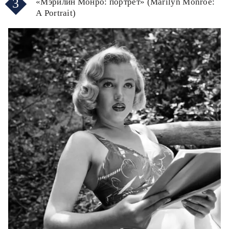
3
«Мэрилин Монро: портрет» (Marilyn Monroe:
A Portrait)