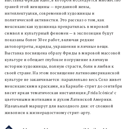
выставка Фриды Кало, в которой исследуется множество
граней этой женщины — преданной жены,
интеллектуалки, современной художницы и
политической активистки. Это рассказ о том, как
мексиканская художница превратилась в мировой
символ и культурный феномен — в экспозиции будут
показаны более 30 ее работ, включая редкие
автопортреты, наряды, украшения и личные вещи.
Выставка посвящена образу Фриды в мировой массовой
культуре и обещает глубокое погружение в личную
историю художницы, полную страсти, боли и любви к
своей стране. На этом посвящение латиноамериканской
культуре не заканчивается: параллельно весь Сохо живет
мексиканскими красками, на Карнаби-стрит до сентября
висит яркая тематическая инсталляция ¡Frida Icónica! с
цветочными мотивами и духом Латинской Америки.
Идеальный маршрут для выходного дня: от сложной
живописи к жизнерадостному стрит-арту.