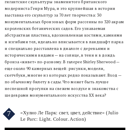
гигантские скульптуры знаменитого британского
модерниста Генри Мура, и это крупнейшая в истории
выставка его скульптур за 70 лет творчества: 30
монументальных бронзовых форм рассеяны по 320 акрам
королевских ботанических садов. Его узнаваемая
абстрактная пластика, вдохновленная костями, камнями
и изгибами тел, идеально вписывается в ландшафт парка
и специально расставлена в диалоге с деревьями и
историческими видами — на солнце, в тени и в дождь
бронза «живет» по-разному. В галерее Shirley Sherwood —
еще около 90 камерных вещей: рисунки, модели,
скетчбуки, многие из которых редко показывают. Вход —
по обычному билету в сады. Что может быть лучше
неспешной прогулки на свежем воздухе и знакомства с
шедеврами монументального искусства XX века?
7
«Хулио Ле Парк: свет, цвет, действие» (Julio
Le Parc: Light. Colour. Action)