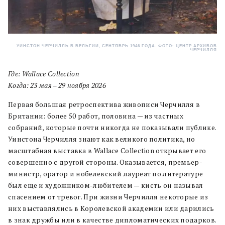
УИНСТОН ЧЕРЧИЛЛЬ В БЕЛЬГИИ, СЕНТЯБРЬ 1946 ГОДА. ФОТО: ЦЕНТР АРХИВОВ
ЧЕРЧИЛЛЯ
Где: Wallace Collection
Когда: 23 мая – 29 ноября 2026
Первая большая ретроспектива живописи Черчилля в
Британии: более 50 работ, половина — из частных
собраний, которые почти никогда не показывали публике.
Уинстона Черчилля знают как великого политика, но
масштабная выставка в Wallace Collection открывает его
совершенно с другой стороны. Оказывается, премьер-
министр, оратор и нобелевский лауреат по литературе
был еще и художником-любителем — кисть он называл
спасением от тревог. При жизни Черчилля некоторые из
них выставлялись в Королевской академии или дарились
в знак дружбы или в качестве дипломатических подарков.