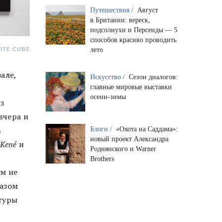
Путешествия /
Август
в Британии: вереск,
подсолнухи и Персеиды — 5
способов красиво проводить
лето
ITE CUBE
але,
Искусство /
Сезон диалогов:
главные мировые выставки
осени-зимы
з
вчера и
в
Блоги /
«Охота на Саддама»:
новый проект Александра
Kené
и
Роднянского и Warner
Brothers
ам не
разом
ьтуры