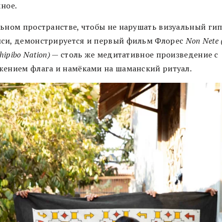
чное.
льном пространстве, чтобы не нарушать визуальный ги
си, демонстрируется и первый фильм Флорес
Non Nete 
Shipibo Nation)
— столь же медитативное произведение с
жением флага и намёками на шаманский ритуал.