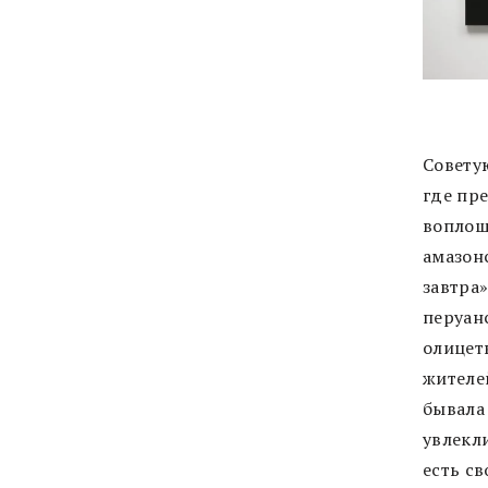
Совету
где пр
воплощ
амазонс
завтра»
перуан
олицет
жителей
бывала 
увлекли
есть с