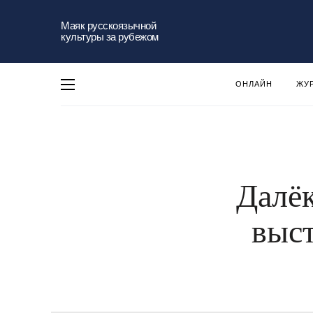
Маяк русскоязычной
культуры за рубежом
ОНЛАЙН
ЖУ
Далёк
выст