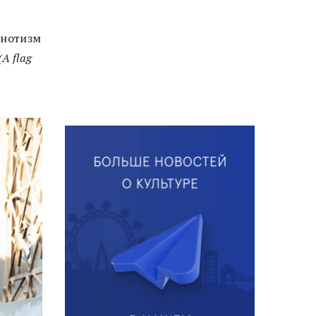
пнотизм
(A flag