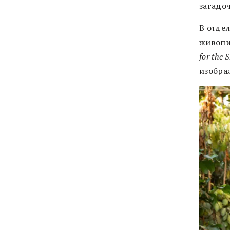
загадо
В отде
живопи
for the 
изобра