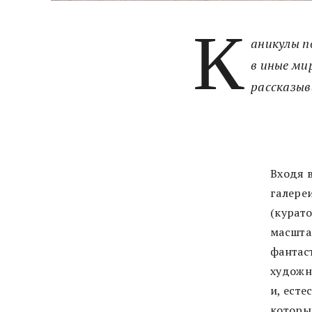
К
аникулы по
в иные ми
рассказыв
Входя 
галере
(курато
масшта
фантас
художн
и, есте
которы