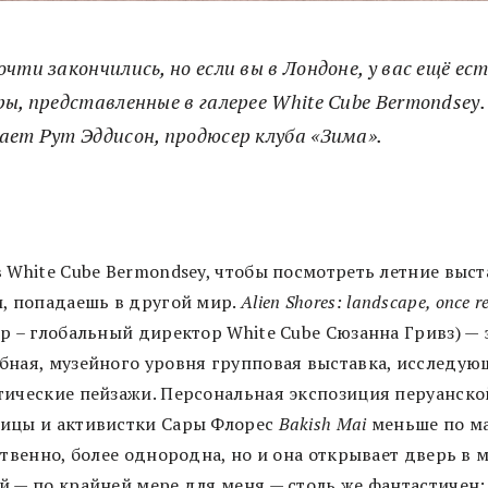
чти закончились, но если вы в Лондоне, у вас ещё е
ры, представленные в галерее White Cube Bermondsey.
ает Рут Эддисон, продюсер клуба «Зима».
в White Cube Bermondsey, чтобы посмотреть летние выс
и, попадаешь в другой мир.
Alien Shores: landscape, once 
р – глобальный директор White Cube Сюзанна Гривз) — 
бная, музейного уровня групповая выставка, исследую
тические пейзажи. Персональная экспозиция перуанско
ицы и активистки Сары Флорес
Bakish Mai
меньше по м
ственно, более однородна, но и она открывает дверь в 
й — по крайней мере для меня — столь же фантастичен: