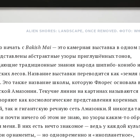
ALIEN SHORES: LANDSCAPE, ONCE REMOVED. ФОТО: WH
ю начать с
Bakish Mai
— это камерная выставка в одном з
едставлены абстрактные узоры приглушённых тонов,
ающие традиционные знания народа шипибо-конибо и
ких лесов. Название выставки переводится как «земля 
. Это также название школы, которую Флорес основала 
ской Амазонии. Текучие линии на картинах называются
воряют как космологические представления коренных
, так и гигантскую речную сеть Амазонки. Я никогда т
и почти ничего об этом не знаю, но узоры каким-то об
 меня. В них есть нечто знакомое — ведь у каждой кул
вои орнаменты, — но одновременно и «инопланетное»,