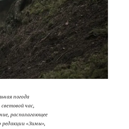
льная погода
 световой час,
ение, располагающее
ю редакции «Зимы»,