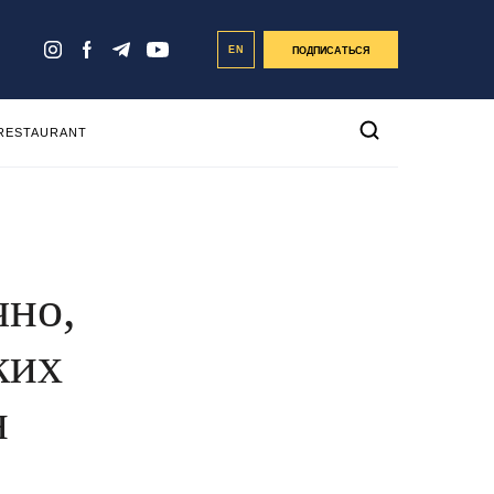
EN
ПОДПИСАТЬСЯ
 RESTAURANT
чно,
ких
н