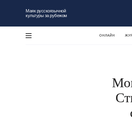
Маяк русскоязычной
культуры за рубежом
ОНЛАЙН
ЖУ
Мон
Ст