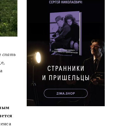
т спать
е,
 а
ьным
чется
пенса