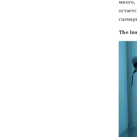
много, 
остает
сценар
The Ins