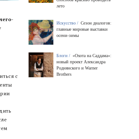
лето
чего-
Искусство /
Сезон диалогов:
у
главные мировые выставки
осени-зимы
Блоги /
«Охота на Саддама»:
новый проект Александра
Роднянского и Warner
Brothers
иться с
менты
ории
одить
сле
сем