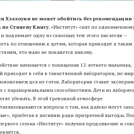
н Хэллоуин не может обойтись без рекомендации 
 по Стивену Кингу.
«Институт» снят по одноименном
 и поднимает одну из сквозных тем этого писателя —
ость по отношению к детям, которая приводит к таким
ствиям, что мало не покажется никому.
действие начинается с похищения 12-летнего мальчика,
й приходит в себя в таинственной лаборатории, но мир
положением дел не готов. Лаборатория ставит экспери
ях с паранормальными способностями. Дети из лаборат
хотят убежать. В этой тревожной атмосфере
таллизовываются вопросы о том, как далеко могут зах
лые», прибегая к насилию ради призрачной выгоды. По
 первого сезона «Институт» получил продолжение и сов
ернется.