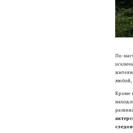
По-нас
исключ
жители
любой, 
Кроме 
находо
развив
актерс
следов