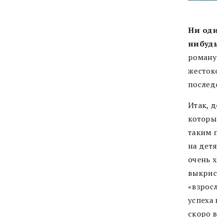
Ни оди
нибудь
роману
жесток
послед
Итак, 
которы
таким 
на дет
очень 
выкрис
«взрос
успеха
скоро в