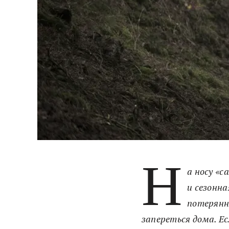
Н
а носу «с
и сезонна
потерянн
запереться дома. Е