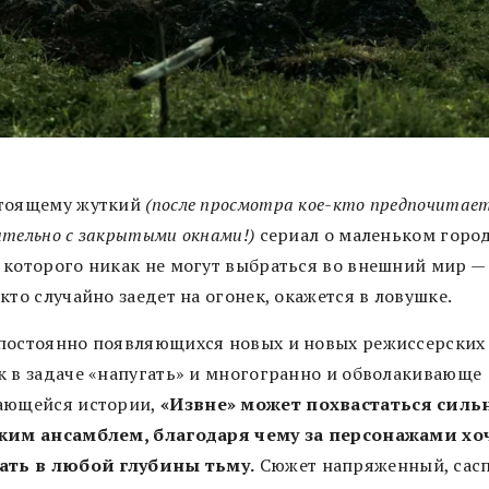
тоящему жуткий
(после просмотра кое-кто предпочитае
ительно с закрытыми окнами!)
сериал о маленьком город
 которого никак не могут выбраться во внешний мир —
кто случайно заедет на огонек, окажется в ловушке.
постоянно появляющихся новых и новых режиссерских
к в задаче «напугать» и многогранно и обволакивающе
ающейся истории,
«Извне» может похвастаться сил
ким ансамблем, благодаря чему за персонажами хо
ать в любой глубины тьму.
Сюжет напряженный, сас