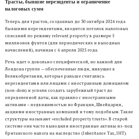
Трасты, бывшие нерезиденты и ограничение
налоговых сумм
Теперь для трастов, созданных до 30 октября 2024 года
бывшими нерезидентами, вводится потолок налоговых
списаний по режиму relevant property в размере 5
миллионов фунтов (для периодических и выходных
начислений), начиная с 6 апреля 2025 года.
Речь идет о довольно специфической, но важной для
Лондона группе — обеспеченные люди, живущие в
Великобритании, которые раньше считались
нерезидентами или лицами с иностранным домицилем
(non-dom) и успели создать зарубежный траст до
определенной даты, как правило с иностранными
активами – недвижимостью во Франции, Швейцарии,
акциями иностранных компаний и тому подобным. Такие
структуры называют «excluded property trusts». В старой
системе они часто выводили иностранные активы из-под
британского налога на наследство (Inheritance Tax, IHT).