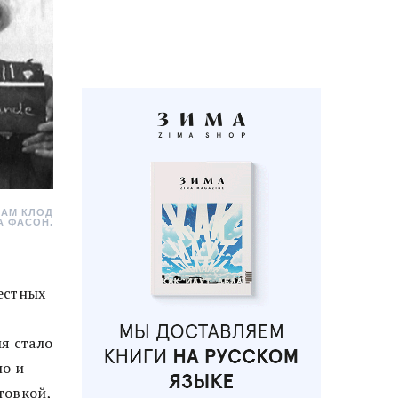
ДАМ КЛОД
А ФАСОН.
естных
я стало
но и
товкой,