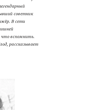
легендарный
ывший советник
жёр. В сети
лишней
ь что вспомнить.
лод, рассказывает