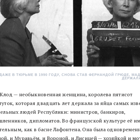
ДАЖЕ В ТЮРЬМЕ В 1990 ГОДУ, СНОВА СТАВ ФЕРНАНДОЙ ГРЮДЕ, МА
ДЕРЖАЛ
Клод — необыкновенная женщина, королева пятисот
туток, которая двадцать лет держала за яйца самых изв
тельных людей Республики: министров, банкиров,
ленников, дипломатов. Во французской культуре её им
тельным, как в басне Лафонтена. Она была одновремен
ой, и Муравьём, и Вороной, и Лисицей — хозяйкой и мо