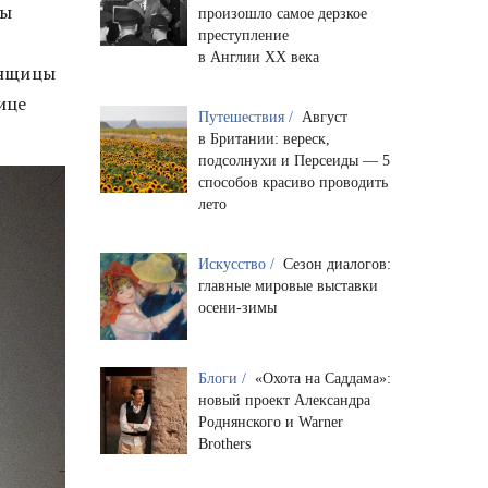
фы
произошло самое дерзкое
преступление
в Англии XX века
енщицы
ице
Путешествия /
Август
в Британии: вереск,
подсолнухи и Персеиды — 5
способов красиво проводить
лето
Искусство /
Сезон диалогов:
главные мировые выставки
осени-зимы
Блоги /
«Охота на Саддама»:
новый проект Александра
Роднянского и Warner
Brothers