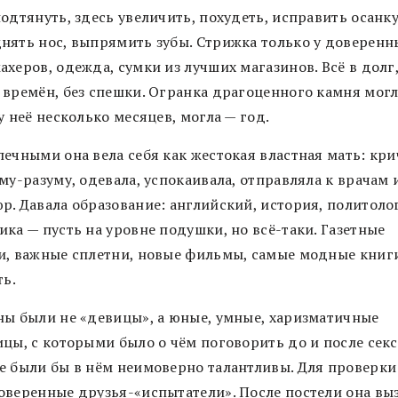
одтянуть, здесь увеличить, похудеть, исправить осанку
нять нос, выпрямить зубы. Стрижка только у доверенн
херов, одежда, сумки из лучших магазинов. Всё в долг
 времён, без спешки. Огранка драгоценного камня мог
у неё несколько месяцев, могла — год.
ечными она вела себя как жестокая властная мать: кри
му-разуму, одевала, успокаивала, отправляла к врачам 
р. Давала образование: английский, история, политоло
ка — пусть на уровне подушки, но всё-таки. Газетные
и, важные сплетни, новые фильмы, самые модные книги
ть.
ны были не «девицы», а юные, умные, харизматичные
цы, с которыми было о чём поговорить до и после секс
е были бы в нём неимоверно талантливы. Для проверки 
оверенные друзья-«испытатели». После постели она вы