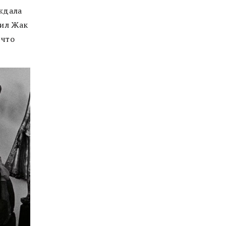
уждала
дил Жак
 что