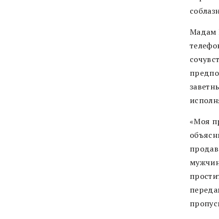
соблаз
Мадам К
телефо
сочувс
предпо
заветн
исполн
«Моя п
объясни
продав
мужчин
простит
переда
пропус