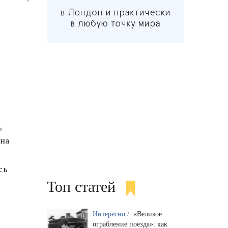
, —
она
сь
Топ статей
л
Интересно /
«Великое
ограбление поезда»: как