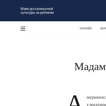
Маяк русскоязычной
культуры за рубежом
ОНЛАЙН
ЖУ
Мадам
А
мериканс
у миллион