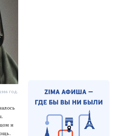
986 ГОД.
налось
.
цом и
ощь.