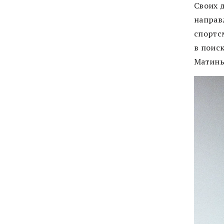
Своих 
направ
спортс
в поис
Матинь