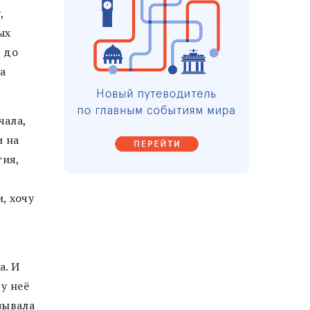
,
ых
, до
ла
чала,
и на
гия,
, хочу
а. И
у неё
зывала