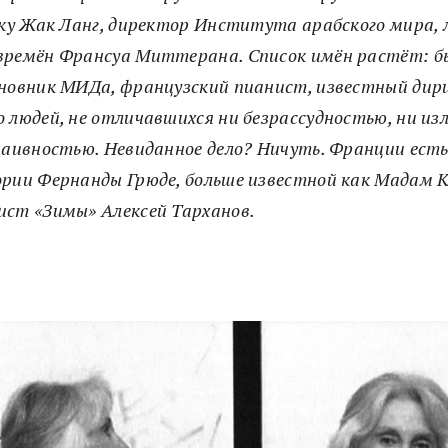
ку Жак Ланг, директор Института арабского мира, 
времён Франсуа Миттерана. Список имён растёт: б
новник МИДа, французский пианист, известный дири
 людей, не отличавшихся ни безрассудностью, ни из
наивностью. Невиданное дело? Ничуть. Франции ест
рии Фернанды Грюде, больше известной как Мадам К
ст «Зимы» Алексей Тарханов.