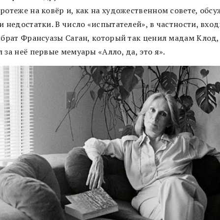
ротеже на ковёр и, как на художественном совете, обс
и недостатки. В число «испытателей», в частности, вхо
 брат Франсуазы Саган, который так ценил мадам Клод,
 за неё первые мемуары «Алло, да, это я».