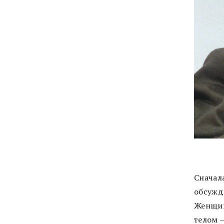
Сначал
обсужде
Женщин
телом 