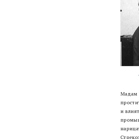
Мадам 
прости
и влия
промыш
нарица
Стрекоз