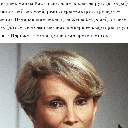
девушек мадам Клод искала, не покладая рук: фотогра
ляли к ней моделей, режиссёры — актрис, тренеры —
менок. Начинающие певицы, инженю без ролей, манек
ках фотосессий сами звонили в дверь её квартиры на ул
он в Париже, где она принимала претенденток.