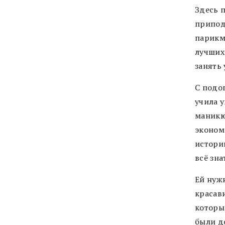
Здесь п
припод
парикма
лучших
занять 
С подоп
учила у
маникю
экономи
истори
всё зна
Ей нуж
красави
которы
были д