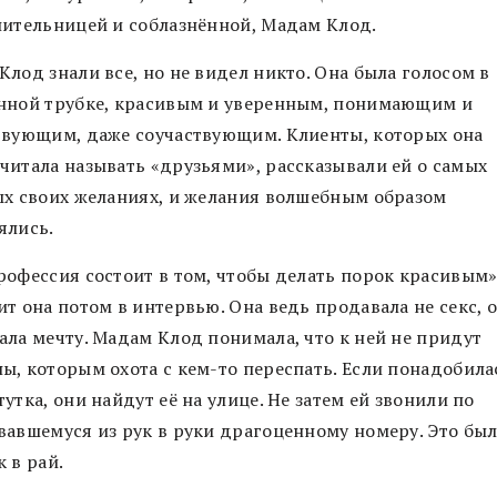
нительницей и соблазнённой, Мадам Клод.
лод знали все, но не видел никто. Она была голосом в
нной трубке, красивым и уверенным, понимающим и
твующим, даже соучаствующим. Клиенты, которых она
читала называть «друзьями», рассказывали ей о самых
ых своих желаниях, и желания волшебным образом
ялись.
рофессия состоит в том, чтобы делать порок красивым»
т она потом в интервью. Она ведь продавала не секс, 
ала мечту. Мадам Клод понимала, что к ней не придут
ы, которым охота с кем-то переспать. Если понадобила
утка, они найдут её на улице. Не затем ей звонили по
вавшемуся из рук в руки драгоценному номеру. Это бы
к в рай.