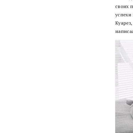
своих п
успехи 
Куарез,
написал