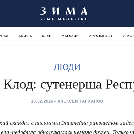
РНАЛ
АФИША
КЛУБ
МАГАЗИН
ZIMA IMPACT
ZIMA
ЛЮДИ
 Клод: сутенерша Респ
18.02.2026
АЛЕКСЕЙ ТАРХАНОВ
кий скандал с письмами Эпштейна рикошетом задел
ера-педофила обнаружилось немало друзей. Только ч