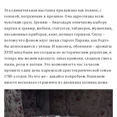
Эта удивительная выставка придумана как полное, с
головой, погружение в прошлое. Она адресована всем
чувствам сразу. Зрению — благодаря отличному выбору
картин и гравюр, мебели, статуэток, табакерок, мушечниц,
письменных приборов, книг, ночных горшков. Слуху –
потому что фоном идут звуки старого Парижа, как будто
бы доносящиеся с улицы. И наконец, обонянию – ароматы
XVIII века были воссозданы по историческим рецептам, и
теперь мы можем вдохнуть запах времени, сладкую смесь
пыли, розы и патоки. Это возможность час за часом
прожить один день парижской аристократической семьи
1780-х годов. Ну что же – давайте попробуем. Напишем
вместе несколько страничек из дневника хозяина дома: