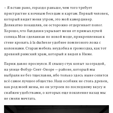
– Я встаю рано, гораздо раньше, чем того требует
пристрастие к ночным беседам и картам. Первый человек,
который видит меня утром, это мой камердинер.
Деликатно покашляв, он осторожно отдергивает полог.
Хорошо, что балдахин укрывает меня от прямых лучей
солнца. Моя сделанная по новой моде, прикрепленная к
стене кровать à la duchesse удобнее помпезного ложа с
колоннами. Старая мебель неудобна и громоздка, как тот
древний римский храм, который я видел в Ниме.
Париж давно проснулся. Я слышу стук копыт за оградой,
на улице Фобур-Сент-Оноре — районе, который мы
выбрали не без тщеславия, ибо только здесь ныне селится
всё самое лучшее общество. Наш особняк не столь древен,
как род моей жены, но он устроен по последнему вкусу и
снабжен удобствами, о которых еще поколение назад мы
не смели мечтать.