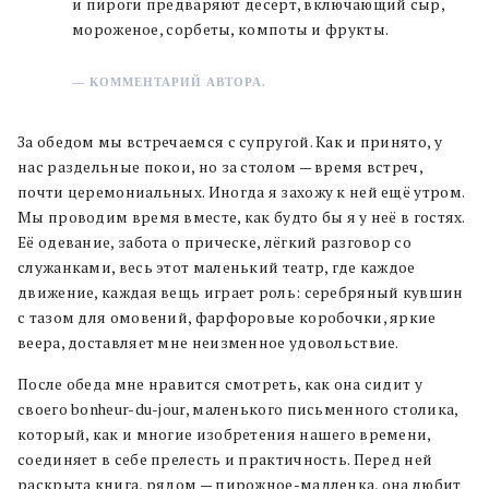
и пироги предваряют десерт, включающий сыр,
мороженое, сорбеты, компоты и фрукты.
— КОММЕНТАРИЙ АВТОРА.
За обедом мы встречаемся с супругой. Как и принято, у
нас раздельные покои, но за столом — время встреч,
почти церемониальных. Иногда я захожу к ней ещё утром.
Мы проводим время вместе, как будто бы я у неё в гостях.
Её одевание, забота о прическе, лёгкий разговор со
служанками, весь этот маленький театр, где каждое
движение, каждая вещь играет роль: серебряный кувшин
с тазом для омовений, фарфоровые коробочки, яркие
веера, доставляет мне неизменное удовольствие.
После обеда мне нравится смотреть, как она сидит у
своего bonheur-du-jour, маленького письменного столика,
который, как и многие изобретения нашего времени,
соединяет в себе прелесть и практичность. Перед ней
раскрыта книга, рядом — пирожное-мадленка, она любит