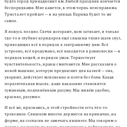
будто город принадлежит им. Любой праздник кончается
беспорядками. Мне кажется, в этом чернь неисправима.
Триста лет пройдет — и на улицах Парижа будет то же
самое.
Я ложусь поздно. Свечи догорают, дом затихает, и только
где-то в глубине коридоров ещё слышны тихие шаги слуг,
приводящих всё в порядок к завтрашнему дню. Всё
устроено, всё продумано, всё находится в равновесии — и
порядок вещей, и порядок умов. Торжествует
чувствительность, нравы смягчаются. Мне рассказали о
новой машине, которую предлагают для казней — она,
уверяют, действует мгновенно и почти без боли. Какая
поразительная мысль: даже наказание становится
гуманным, подчинённым разуму. Мы живём удобно,
красиво, разумно.
И всё же, признаюсь, в этой стройности есть что-то
тревожное. Слишком многое держится на привычке, на
форме, на согласии не замечать лишнего. Мы говорим о