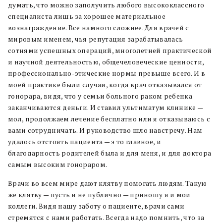
думать, что можно заполучить любого высококлассного
специалиста лишь за хорошее материальное
вознаграждение. Все намного сложнее. Для врачей с
мировым именем, чья репутация зарабатывалась
сотнями успешных операций, многолетней практической
и научной деятельностью, общечеловеческие ценности,
профессионально-этические нормы превыше всего. И в
моей практике были случаи, когда врач отказывался от
гонорара, видя, что у семьи больного раком ребенка
заканчиваются деньги. И ставил ультиматум клинике —
мол, продолжаем лечение бесплатно или я отказываюсь с
вами сотрудничать. И руководство шло навстречу. Нам
удалось отстоять пациента — э то главное, и
благодарность родителей была и для меня, и для доктора
самым высоким гонораром.
Врачи во всем мире дают клятву помогать людям. Такую
же клятву — пусть и не публично — приношу я и мои
коллеги. Видя нашу заботу о пациенте, врачи сами
стремятся с нами работать. Всегда надо помнить, что за