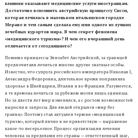
клиники оказывают медицинские услуги иностранцам.
Достаточно вспомнить австрийскую принцессу Сисси,
которая лечилась в маленьком итальянском городке
Мерано и тем самым сделала ему имя одного из лучших
лечебных курортов мира. В чем секрет феномена
«медицинского туризма»? И чем его вчерашний день
отличается от сегодняшнего?
Помимо принцессы Элизабет Австрийской, за границей
предпочитали лечиться многие другие знатные особы.
Известно, что супруга российского императора Николая I,
Александра Федоровна, длительное время поправляла
здоровье в Швейцарии, Италии и во Франции. Разумеется,
в те времена лечиться за рубежом могли лишь единицы.
Но за двести лет мир изменился, а с ростом возможностей
выросли и запросы. Для людей открылся «мир без
границ». Поэтому стал актуален термин «медицинский
туризм», который лично я не приветствую — выражение
какое-то несерьезное. Процесс организации лечения
человека за пределами его страны — ответственный шаг,