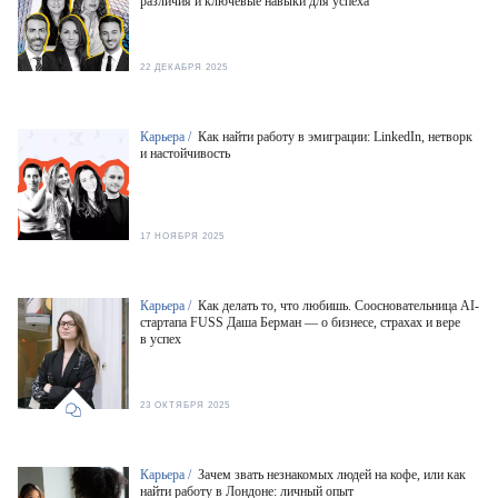
различия и ключевые навыки для успеха
22 ДЕКАБРЯ 2025
Карьера /
Как найти работу в эмиграции: LinkedIn, нетворк
и настойчивость
17 НОЯБРЯ 2025
Карьера /
Как делать то, что любишь. Соосновательница AI-
стартапа FUSS Даша Берман — о бизнесе, страхах и вере
в успех
23 ОКТЯБРЯ 2025
Карьера /
Зачем звать незнакомых людей на кофе, или как
найти работу в Лондоне: личный опыт