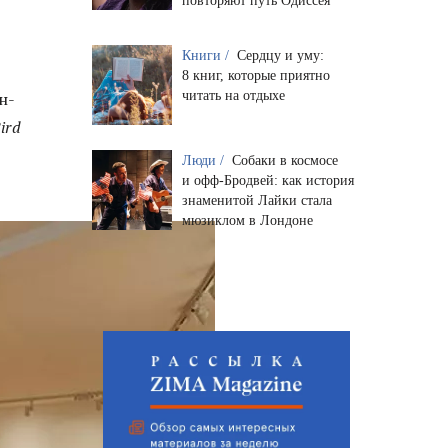
повторяют путь Одиссея
Книги /
Сердцу и уму:
8 книг, которые приятно
читать на отдыхе
н-
ird
Люди /
Собаки в космосе
и офф-Бродвей: как история
знаменитой Лайки стала
мюзиклом в Лондоне