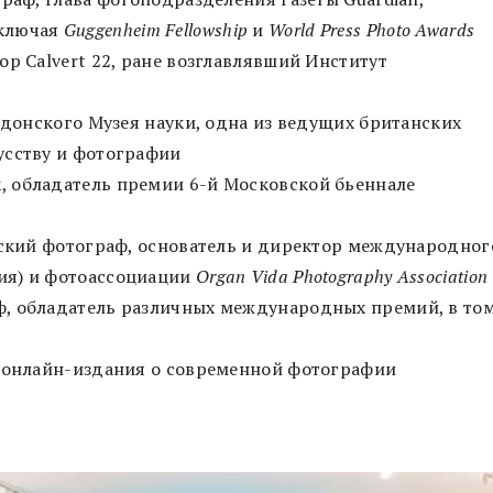
включая
Guggenheim Fellowship
и
World Press Photo Awards
р Calvert 22, ране возглавлявший Институт
ндонского Музея науки, одна из ведущих британских
усству и фотографии
 обладатель премии 6-й Московской бьеннале
тский фотограф, основатель и директор международног
тия) и фотоассоциации
Organ Vida Photography Association
, обладатель различных международных премий, в то
, онлайн-издания о современной фотографии