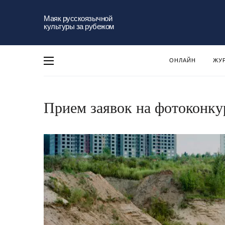
Маяк русскоязычной
культуры за рубежом
ОНЛАЙН
ЖУ
Прием заявок на фотоконкур