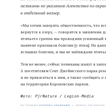
пеликаны по указанию Агентства по охра
в отдельный вольер.
«Мы хотим заверить общественность, что все
вернутся к озеру, — говорится в заявлении
птичьего гриппа мы проводили усиленный м
наличие признаков болезни [у птиц]. На д
вспышке болезни, и мы не наблюдали птичье
Тем не менее, сейчас пеликаны живут в запо
А посетителям Сент-Джеймсского парка ре
и не прикасаться к ним, а также сообщать 
на территории Королевских парков.
Фото: PjrNature / Legion-Media
ИСТОЧНИК
EVENING STANDARD
●
ИРИНА ЕВСЮКОВА