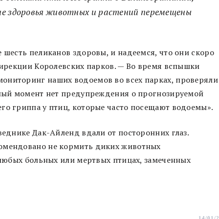
не здоровья животных и растений перемещены
 шесть пеликанов здоровы, и надеемся, что они скоро
 дирекции Королевских парков. — Во время вспышки
ониторинг наших водоемов во всех парках, проверяли
анный момент нет предупреждения о прогнозируемой
го гриппа у птиц, которые часто посещают водоемы».
веднике Дак-Айленд вдали от посторонних глаз.
комендовано не кормить диких животных
о любых больных или мертвых птицах, замеченных
14/01/