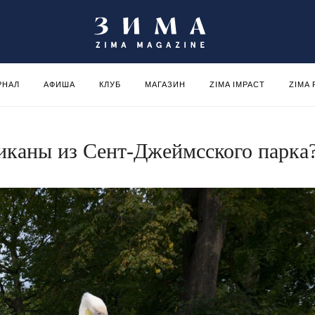
РНАЛ
АФИША
КЛУБ
МАГАЗИН
ZIMA IMPACT
ZIMA
ликаны из Сент-Джеймсского парка