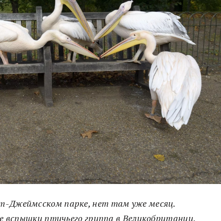
т-Джеймсском парке, нет там уже месяц.
ле вспышки птичьего гриппа в Великобритании,