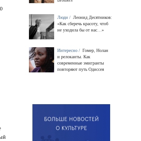
Brothers
0
Люди /
Леонид Десятников:
«Как сберечь красоту, чтоб
не уходила бы от нас…»
Интересно /
Гомер, Нолан
и релоканты. Как
современные эмигранты
повторяют путь Одиссея
е
рый