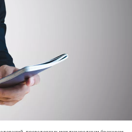
следований, проведенных международным брокером