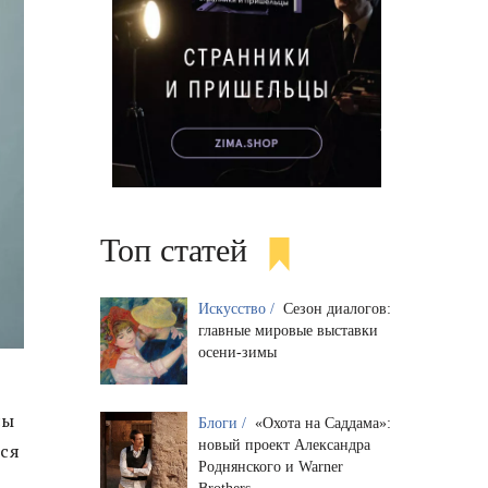
Топ статей
Искусство /
Сезон диалогов:
главные мировые выставки
осени-зимы
сы
Блоги /
«Охота на Саддама»:
новый проект Александра
тся
Роднянского и Warner