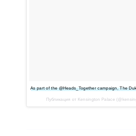
As part of the @Heads_Together campaign, The Duke 
Публикация от Kensington Palace (@kensin