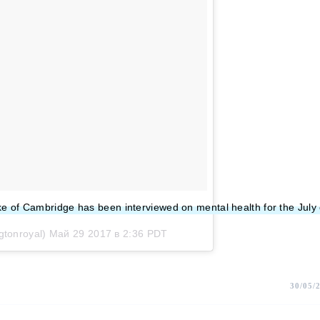
of Cambridge has been interviewed on mental health for the July ed
gtonroyal)
Май 29 2017 в 2:36 PDT
30/05/