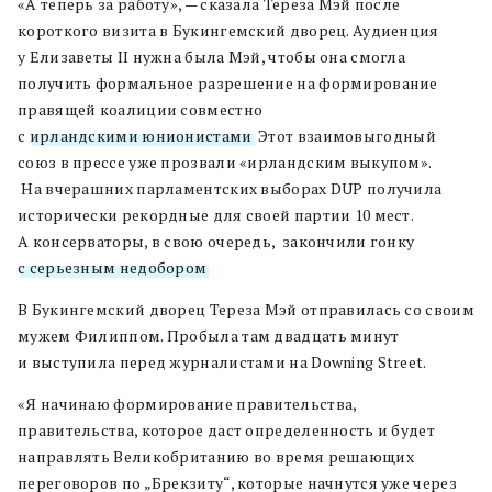
«А теперь за работу», — сказала Тереза Мэй после
короткого визита в Букингемский дворец. Аудиенция
у Елизаветы II нужна была Мэй, чтобы она смогла
получить формальное разрешение на формирование
правящей коалиции совместно
с
ирландскими юнионистами
. Этот взаимовыгодный
союз в прессе уже прозвали «ирландским выкупом».
На вчерашних парламентских выборах DUP получила
исторически рекордные для своей партии 10 мест.
А консерваторы, в свою очередь, закончили гонку
с серьезным недобором
.
В Букингемский дворец Тереза Мэй отправилась со своим
мужем Филиппом. Пробыла там двадцать минут
и выступила перед журналистами на Downing Street.
«Я начинаю формирование правительства,
правительства, которое даст определенность и будет
направлять Великобританию во время решающих
переговоров по „Брекзиту“, которые начнутся уже через