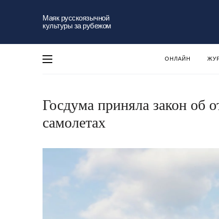
Маяк русскоязычной
культуры за рубежом
ОНЛАЙН
ЖУ
Госдума приняла закон об о
самолетах