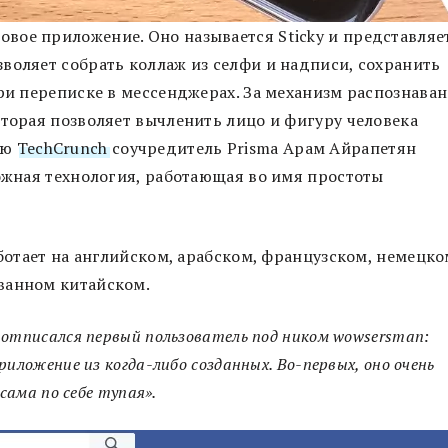
овое приложение. Оно называется Sticky и представляе
воляет собрать коллаж из селфи и надписи, сохранить
при переписке в мессенджерах. За механизм распознава
оторая позволяет вычленить лицо и фигуру человека
ию
TechCrunch
соучредитель Prismа Арам Айрапетян
ложная технология, работающая во имя простоты
аботает на английском, арабском, французском, немецко
ванном китайском.
 отписался первый пользователь под ником wowsersman:
риложение из когда-либо созданных. Во-первых, оно очень
сама по себе тупая».