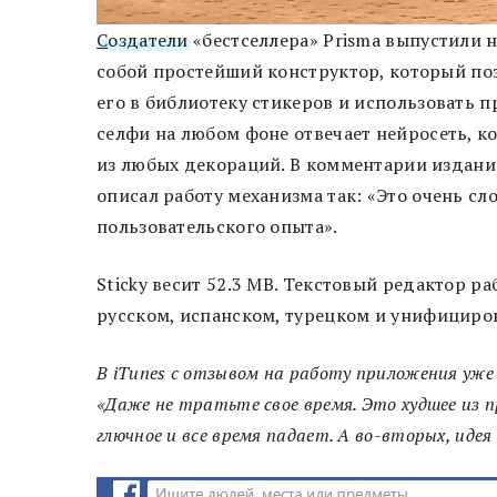
С
оздатели
«бестселлера» Prisma выпустили н
собой простейший конструктор, который поз
его в библиотеку стикеров и использовать 
селфи на любом фоне отвечает нейросеть, к
из любых декораций. В комментарии издан
описал работу механизма так: «Это очень с
пользовательского опыта».
Sticky весит 52.3 MB. Текстовый редактор р
русском, испанском, турецком и унифициро
В iTunes c отзывом на работу приложения уже
«Даже не тратьте свое время. Это худшее из п
глючное и все время падает. А во-вторых, идея 