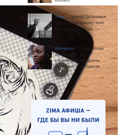
Brothers
Люди /
Леонид Десятников:
«Как сберечь красоту, чтоб
не уходила бы от нас…»
Интересно /
Гомер, Нолан
и релоканты. Как
современные эмигранты
повторяют путь Одиссея