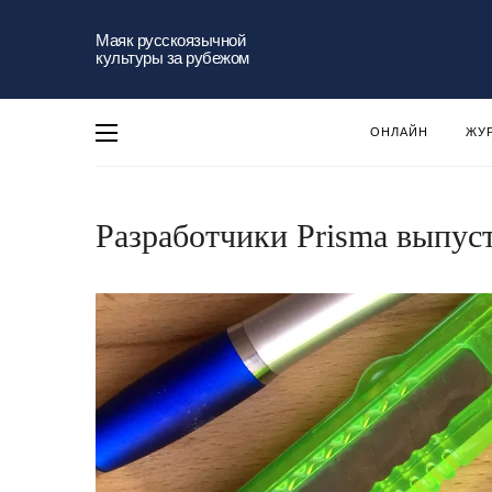
Маяк русскоязычной
культуры за рубежом
ОНЛАЙН
ЖУ
Разработчики Prisma выпуст