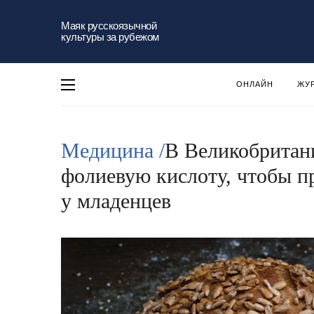
Маяк русскоязычной
культуры за рубежом
ОНЛАЙН
ЖУ
Медицина /
В Великобритани
фолиевую кислоту, чтобы п
у младенцев