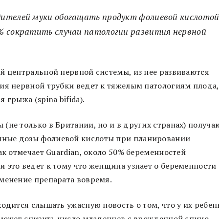
ителей муки обогащать продукт фолиевой кислотой
% сократить случаи патологии развития нервной
й центральной нервной системы, из нее развиваются
ия нервной трубки ведет к тяжелым патологиям плода,
 грыжа (spina bifida).
(не только в Британии, но и в других странах) получа
нные дозы фолиевой кислоты при планировании
ак отмечает Guardian, около 50% беременностей
 это ведет к тому что женщина узнает о беременности
именение препарата вовремя.
одится слышать ужасную новость о том, что у их ребен
оможет снизить число младенцев с врожденной спино-