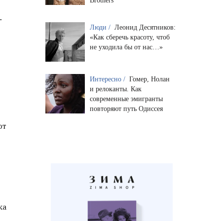
Brothers
.
Люди /
Леонид Десятников:
«Как сберечь красоту, чтоб
не уходила бы от нас…»
Интересно /
Гомер, Нолан
и релоканты. Как
современные эмигранты
повторяют путь Одиссея
ют
ка