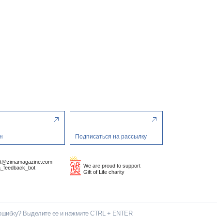
н
Подписаться на рассылку
ct@zimamagazine.com
We are proud to support
_feedback_bot
Gift of Life charity
ошибку? Выделите ее и нажмите CTRL + ENTER