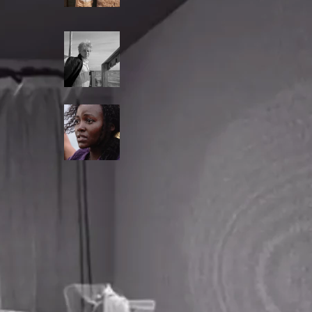
Brothers
Люди /
Леонид Десятников:
«Как сберечь красоту, чтоб
не уходила бы от нас…»
Интересно /
Гомер, Нолан
и релоканты. Как
современные эмигранты
повторяют путь Одиссея