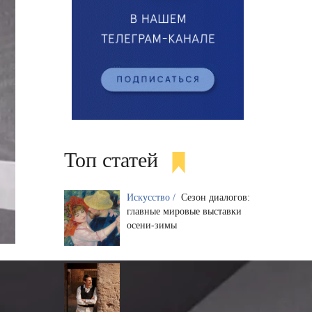
Топ статей
Искусство /
Сезон диалогов:
главные мировые выставки
осени-зимы
Блоги /
«Охота на Саддама»:
новый проект Александра
Роднянского и Warner