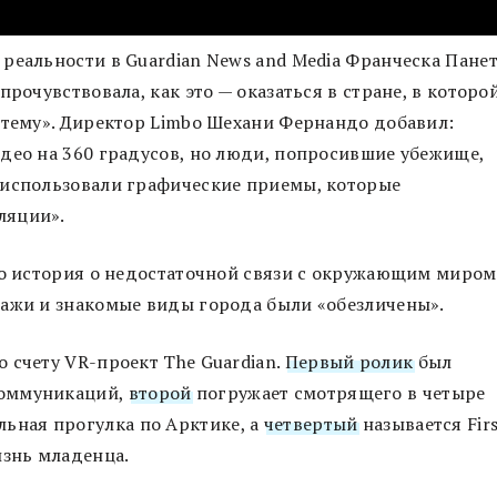
реальности в Guardian News and Media Франческа Пане
рочувствовала, как это — оказаться в стране, в которо
стему». Директор Limbo Шехани Фернандо добавил:
део на 360 градусов, но люди, попросившие убежище,
 использовали графические приемы, которые
ляции».
то история о недостаточной связи с окружающим миром
зажи и знакомые виды города были «обезличены».
 счету VR-проект The Guardian.
Первый ролик
был
коммуникаций,
второй
погружает смотрящего в четыре
льная прогулка по Арктике, а
четвертый
называется Fir
изнь младенца.