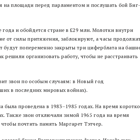
я на площади перед парламентом и послушать бой Биг
года и обойдется стране в £29 млн. Молотки внутри
ие от силы притяжения, заблокируют, а часы продолжа
от будут попеременно закрыты три циферблата на башне
ак решили организовать работу, чтобы не расстраивать
вит звон по особым случаям: в Новый год
ших в последних мировых войнах).
 была проведена в 1983–1985 годах. На время коротко
ах. Также звон отключали зимой 1965 года на время
 чтобы почтить память Маргарет Тэтчер.
а часовой башне Вестминстерского дворца. Иногда так