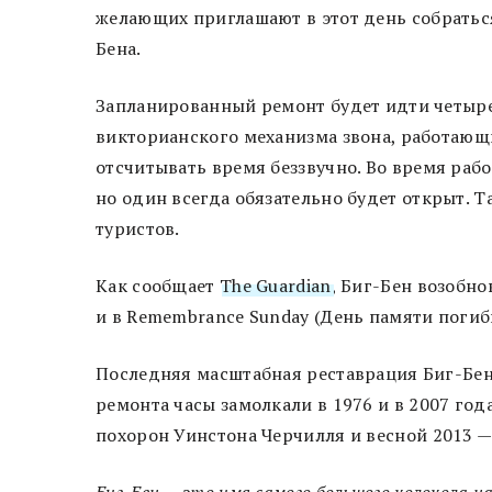
желающих приглашают в этот день собратьс
Бена.
Запланированный ремонт будет идти четыре 
викторианского механизма звона, работающ
отсчитывать время беззвучно. Во время раб
но один всегда обязательно будет открыт. Т
туристов.
Как сообщает
The Guardian
, Биг-Бен возобно
и в Remembrance Sunday (День памяти погиб
Последняя масштабная реставрация Биг-Бена
ремонта часы замолкали в 1976 и в 2007 год
похорон Уинстона Черчилля и весной 2013 —
Биг-Бен — это имя самого большого колокола н