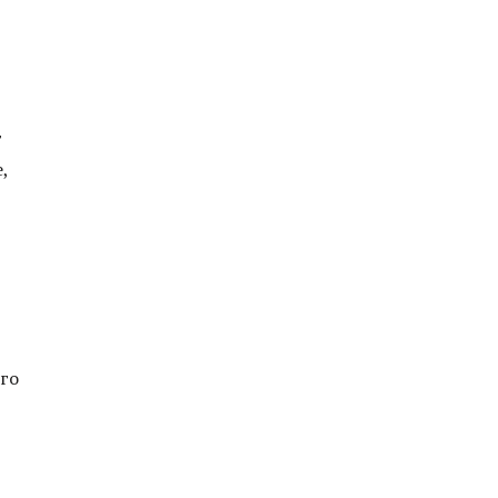
-
т
,
го