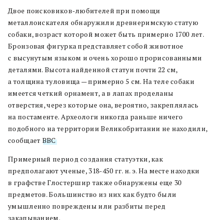
Двое поисковиков-любителей при помощи
металлоискателя обнаружили древнеримскую статую
собаки, возраст которой может быть примерно 1700 лет.
Бронзовая фигурка представляет собой животное
с высунутым языком и очень хорошо прорисованными
деталями. Высота найденной статуи почти 22 см,
а толщина туловища — примерно 5 см. На теле собаки
имеется четкий орнамент, а в лапах проделаны
отверстия, через которые она, вероятно, закреплялась
на постаменте. Археологи никогда раньше ничего
подобного на территории Великобритании не находили,
сообщает
BBC
.
Примерный период создания статуэтки, как
предполагают ученые, 318-450 гг. н. э. На месте находки
в графстве Глостершир также обнаружены еще 30
предметов. Большинство из них как будто были
умышленно повреждены или разбиты перед
закапыванием.