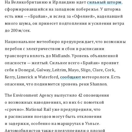
На Великобританию и Ирландию идет
сильный шторм
,
сформировавшийся на западном побережье. У шторма
есть имя — «Брайан», и вслед за «Офелией», наделавшей
много шума, он принесет подтопления и усиления ветра
до 200 м/сек.
Национальное метеобюро предупреждает, что возможны
перебои с электричеством и сбои в расписании
транспорта вплоть до Midlands. Уровень объявленной
опасности — желтый. Сильнее всего «Брайан» проявит
себя в Donegal, Galway, Leitrim, Mayo, Sligo, Clare, Cork,
Kerry, Limerick и Waterford,
сообщают
метеорологи. Есть
опасения, что поднимется уровень реки Shannon.
The Environment Agency выпустило 42 оповещения
о возможных наводнениях, из них 6 с пометкой
«срочно». National Rail уже предупредили, что
в расписании поездов могут быть отклонения
и задержки, особенно на маршрутах в Уэльсе.
Автомобилистов также предупредили о плохой