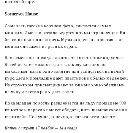
в этом обзоре.
Somerset House
Сомерсет-хаус (на верхнем фото) считается самым
модным. Именно отсюда ведутся прямые трансляции Би-
би-си в новогоднюю ночь. Музыка здесь не простая, а от
модных диджеев из разных стран.
Для семейного похода на каток это место тоже подходит.
Детей от 8 лет можно отдать в школу катания по
выходным: взять одно занятие или записаться на целый
курс. Детям помладше дают пластиковых белых медведей.
Инструкторы присматривают за юными конькобежцами
на льду и всегда рады дать совет.
Пока младая поросль развлекается на льду площадью 900
кв метров, взрослые могут обедать, пить шампанское или
глинтвейн. Но лучше, конечно, кататься всем вместе.
Каток открыт 15 ноября — 14 января