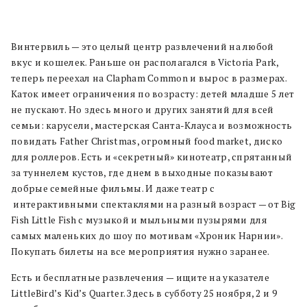
Винтервиль — это целый центр развлечений на любой
вкус и кошелек. Раньше он располагался в Victoria Park,
теперь переехал на Clapham Common и вырос в размерах.
Каток имеет ограничения по возрасту: детей младше 5 лет
не пускают. Но здесь много и других занятий для всей
семьи: карусели, мастерская Санта-Клауса и возможность
повидать Father Christmas, огромный food market, диско
для роллеров. Есть и «секретный» кинотеатр, спрятанный
за туннелем кустов, где днем в выходные показывают
добрые семейные фильмы. И даже театр с
интерактивными спектаклями на разный возраст — от Big
Fish Little Fish с музыкой и мыльными пузырями для
самых маленьких до шоу по мотивам «Хроник Нарнии».
Покупать билеты на все мероприятия нужно заранее.
Есть и бесплатные развлечения — ищите на указателе
LittleBird’s Kid’s Quarter. Здесь в субботу 25 ноября, 2 и 9