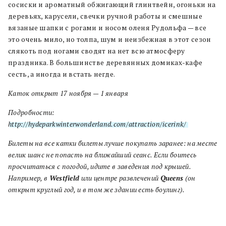
сосиски и ароматный обжигающий глинтвейн, огоньки на
деревьях, карусели, свечки ручной работы и смешные
вязаные шапки с рогами и носом оленя Рудольфа — все
это очень мило, но толпа, шум и неизбежная в этот сезон
слякоть под ногами сводят на нет всю атмосферу
праздника. В большинстве деревянных домиках-кафе
сесть, а иногда и встать негде.
Каток открыт 17 ноября — 1 января
Подробности:
http://hydeparkwinterwonderland.com/attraction/icerink/
Билеты на все катки билеты лучше покупать заранее: на месте
велик шанс не попасть на ближайший сеанс. Если боитесь
просчитаться с погодой, идите в заведения под крышей.
Например, в
Westfield
или центре развлечений
Queens
(он
открыт круглый год, и в том же здании есть боулинг).