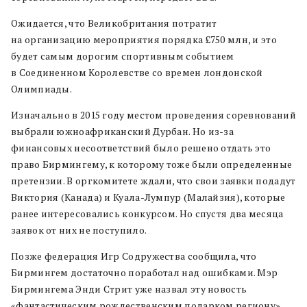
Ожидается, что Великобритания потратит
на организацию мероприятия порядка £750 млн, и это
будет самым дорогим спортивным событием
в Соединенном Королевстве со времен лондонской
Олимпиады.
Изначально в 2015 году местом проведения соревнований
выбрали южноафриканский Дурбан. Но из-за
финансовых несоответствий было решено отдать это
право Бирмингему, к которому тоже были определенные
претензии. В оргкомитете ждали, что свои заявки подадут
Виктория (Канада) и Куала-Лумпур (Малайзия), которые
ранее интересовались конкурсом. Но спустя два месяца
заявок от них не поступило.
Позже федерация Игр Содружества сообщила, что
Бирмингем достаточно поработал над ошибками. Мэр
Бирмингема Энди Стрит уже назвал эту новость
«фантастическим рождественским подарком региону».