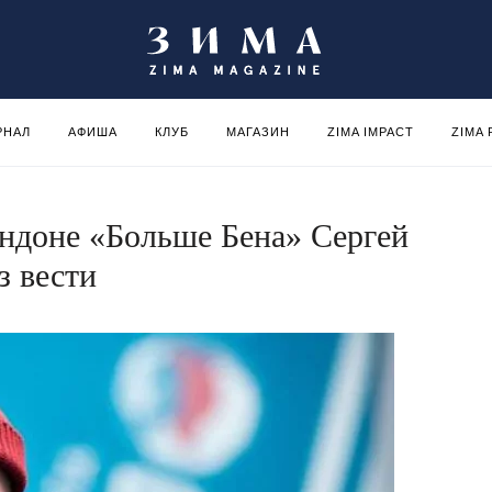
РНАЛ
АФИША
КЛУБ
МАГАЗИН
ZIMA IMPACT
ZIMA
ондоне «Больше Бена» Сергей
з вести