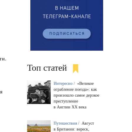
ти.
Топ статей
Интересно /
«Великое
ограбление поезда»: как
ня
произошло самое дерзкое
преступление
в Англии XX века
Путешествия /
Август
в Британии: вереск,