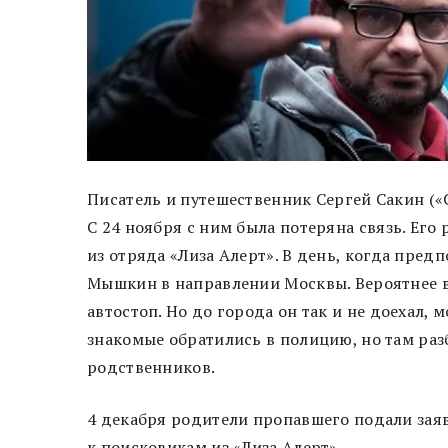
Писатель и путешественник Сергей Сакин («С
С 24 ноября с ним была потеряна связь. Ег
из отряда «Лиза Алерт». В день, когда пред
Мышкин в направлении Москвы. Вероятнее вс
автостоп. Но до города он так и не доехал,
знакомые обратились в полицию, но там разб
родственников.
4 декабря родители пропавшего подали зая
к поисковикам из «Лиза Алерт».