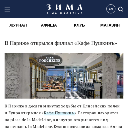
EN
ЖУРНАЛ
АФИША
КЛУБ
МАГАЗИН
В Париже открылся филиал «Кафе Пушкинъ»
В Париже в десяти минутах ходьбы от Елисейских полей
и Лувра открылся «
Кафе Пушкинъ
». Ресторан находится
на place de la Madeleine, а изнутри открывается вид
на церковь la Madeleine. Кухню возглавила команда Алена