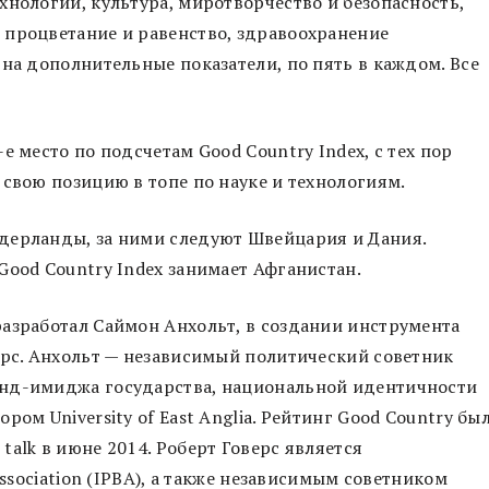
хнологии, культура, миротворчество и безопасность,
 процветание и равенство, здравоохранение
 на дополнительные показатели, по пять в каждом. Все
е место по подсчетам Good Country Index, с тех пор
 свою позицию в топе по науке и технологиям.
дерланды, за ними следуют Швейцария и Дания.
Good Country Index занимает Афганистан.
азработал Саймон Анхольт, в создании инструмента
ерс. Анхольт — независимый политический советник
енд-имиджа государства, национальной идентичности
ом University of East Anglia. Рейтинг Good Country бы
alk в июне 2014. Роберт Говерс является
Association (IPBA), а также независимым советником