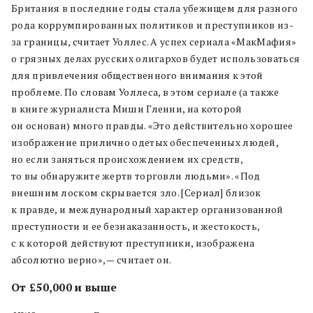
Британия в последние годы стала убежищем для разного
рода коррумпированных политиков и преступников из-
за границы, считает Уоллес. А успех сериала «МакМафия»
о грязных делах русских олигархов будет использоваться
для привлечения общественного внимания к этой
проблеме. По словам Уоллеса, в этом сериале (а также
в книге журналиста Миши Гленни, на которой
он основан) много правды. «Это действительно хорошее
изображение прилично одетых обеспеченных людей,
но если заняться происхождением их средств,
то вы обнаружите жертв торговли людьми». «Под
внешним лоском скрывается зло. [Сериал] близок
к правде, и международный характер организованной
преступности и ее безнаказанность, и жестокость,
с к которой действуют преступники, изображена
абсолютно верно», — считает он.
От £50,000 и выше