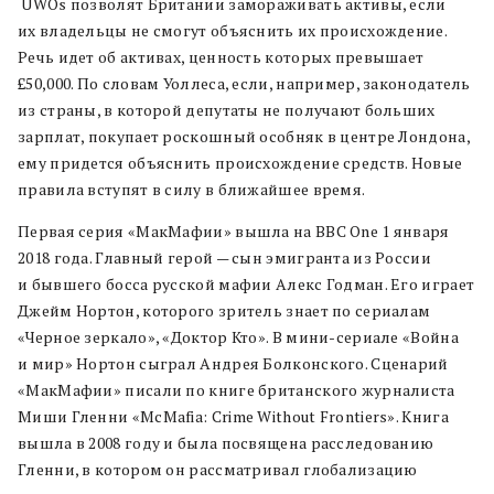
UWOs позволят Британии замораживать активы, если
их владельцы не смогут объяснить их происхождение.
Речь идет об активах, ценность которых превышает
£50,000. По словам Уоллеса, если, например, законодатель
из страны, в которой депутаты не получают больших
зарплат, покупает роскошный особняк в центре Лондона,
ему придется объяснить происхождение средств. Новые
правила вступят в силу в ближайшее время.
Первая серия «МакМафии» вышла на BBC One 1 января
2018 года. Главный герой — сын эмигранта из России
и бывшего босса русской мафии Алекс Годман. Его играет
Джейм Нортон, которого зритель знает по сериалам
«Черное зеркало», «Доктор Кто». В мини-сериале «Война
и мир» Нортон сыграл Андрея Болконского. Сценарий
«МакМафии» писали по книге британского журналиста
Миши Гленни «McMafia: Crime Without Frontiers». Книга
вышла в 2008 году и была посвящена расследованию
Гленни, в котором он рассматривал глобализацию