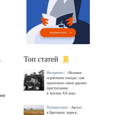
Топ статей
и
Интересно /
«Великое
ограбление поезда»: как
произошло самое дерзкое
преступление
в Англии XX века
цию
Путешествия /
Август
в Британии: вереск,