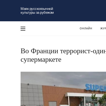
Маяк русскоязычной
культуры за рубежом
ОНЛАЙН
ЖУ
Во Франции террорист-один
супермаркете