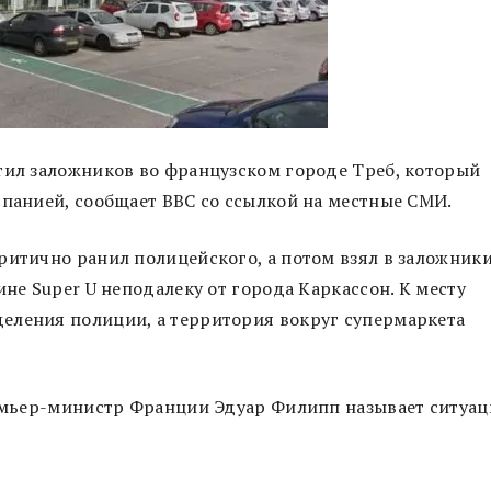
тил заложников во французском городе Треб, который
спанией, сообщает BBC со ссылкой на местные СМИ.
ритично ранил полицейского, а потом взял в заложник
ине Super U неподалеку от города Каркассон. К месту
еления полиции, а территория вокруг супермаркета
Премьер-министр Франции Эдуар Филипп называет ситуа