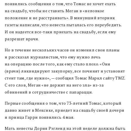
появились сообщения о том, что Томас не хочет ехать
на свадьбу, чтобы не ставить Меган в «неловкое
положение и не расстраивать». В минувший вторник
газеты написали, что невеста пыталась его переубедить.
И он надеется все-таки приехать на свадьбу, если ему
разрешат врачи.
Но в течение нескольких часов он изменил свои планы
и рассказал журналистам, что ему нужно лечь
на операцию после того, как ему стало плохо. «Они
(врачи) ликвидируют закупорку, все починят и установят
стент там, где нужно», — сообщил Томас Маркл сайту TMZ.
С его слов, Меган «не держит на него зла» из-за
обвинений в сотрудничестве с папарацци.
Первые сообщения о том, что 73-летний Томас, который
давно живет в Мексике, приедет на свадьбу своей дочери
и принца Гарри появились 4 мая.
Мать невесты Дория Рэгленд на этой неделе должна быть