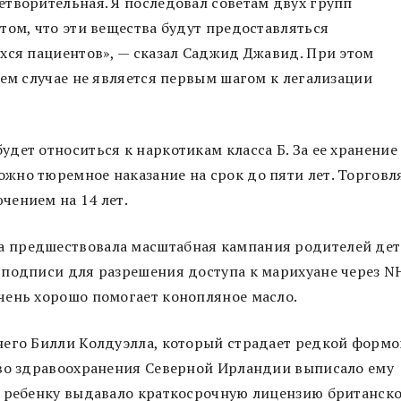
творительная. Я последовал советам двух групп
том, что эти вещества будут предоставляться
хся пациентов», — сказал Саджид Джавид. При этом
оем случае не является первым шагом к легализации
дет относиться к наркотикам класса Б. За ее хранение
жно тюремное наказание на срок до пяти лет. Торговл
чением на 14 лет.
 предшествовала масштабная кампания родителей дет
подписи для разрешения доступа к марихуане через N
чень хорошо помогает конопляное масло.
него Билли Колдуэлла, который страдает редкой формо
тво здравоохранения Северной Ирландии выписало ему
о ребенку выдавало краткосрочную лицензию британск