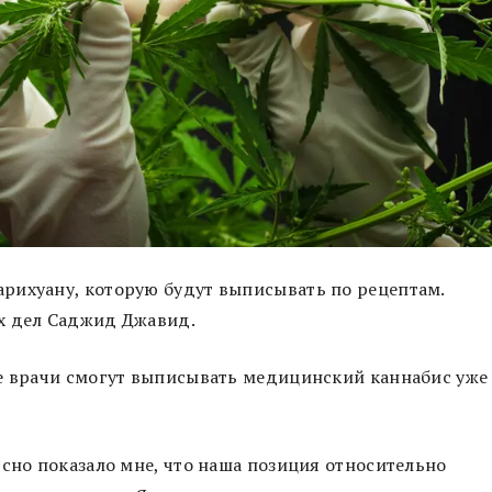
рихуану, которую будут выписывать по рецептам.
х дел Саджид Джавид.
ые врачи смогут выписывать медицинский каннабис уже
ясно показало мне, что наша позиция относительно