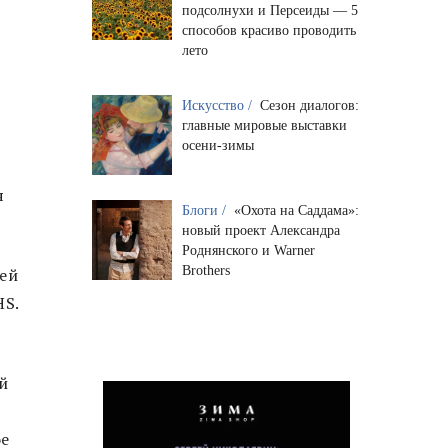
подсолнухи и Персеиды — 5
способов красиво проводить
лето
Искусство /
Сезон диалогов:
главные мировые выставки
осени-зимы
я
Блоги /
«Охота на Саддама»:
новый проект Александра
Роднянского и Warner
Brothers
ей
HS.
й
ое