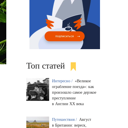
Топ статей
Интересно /
«Великое
ограбление поезда»: как
произошло самое дерзкое
преступление
в Англии XX века
Путешествия /
Август
в Британии: вереск,