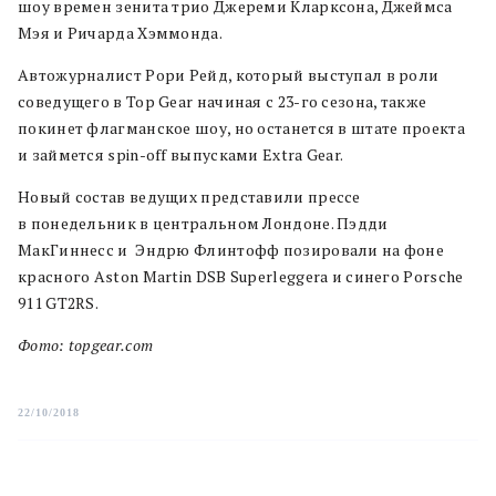
шоу времен зенита трио Джереми Кларксона, Джеймса
Мэя и Ричарда Хэммонда.
Автожурналист Рори Рейд, который выступал в роли
соведущего в Top Gear начиная с 23-го сезона, также
покинет флагманское шоу, но останется в штате проекта
и займется spin-off выпусками Extra Gear.
Новый состав ведущих представили прессе
в понедельник в центральном Лондоне. Пэдди
МакГиннесс и Эндрю Флинтофф позировали на фоне
красного Aston Martin DSB Superleggera и синего Porsche
911 GT2RS.
Фото: topgear.com
22/10/2018