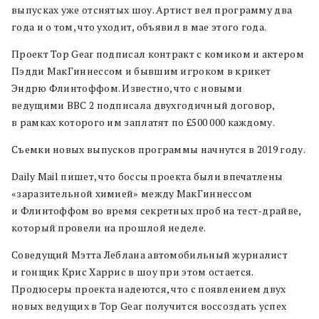
выпусках уже отснятых шоу. Артист вел программу два
года и о том, что уходит, объявил в мае этого года.
Проект Top Gear подписал контракт с комиком и актером
Пэдди МакГиннессом и бывшим игроком в крикет
Эндрю Флинтоффом. Известно, что с новыми
ведущими BBC 2 подписала двухгодичный договор,
в рамках которого им заплатят по £500 000 каждому.
Съемки новых выпусков программы начнутся в 2019 году.
Daily Mail пишет, что боссы проекта были впечатлены
«заразительной химией» между МакГиннессом
и Флинтоффом во время секретных проб на тест-драйве,
который провели на прошлой неделе.
Соведущий Мэтта Леблана автомобильный журналист
и гонщик Крис Харрис в шоу при этом остается.
Продюсеры проекта надеются, что с появлением двух
новых ведущих в Top Gear получится воссоздать успех