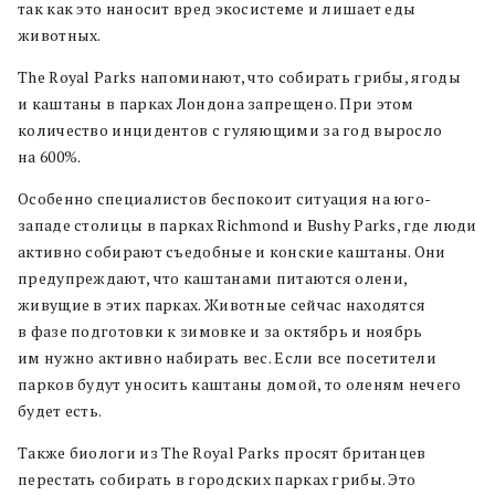
так как это наносит вред экосистеме и лишает еды
животных.
The Royal Parks напоминают, что собирать грибы, ягоды
и каштаны в парках Лондона запрещено. При этом
количество инцидентов с гуляющими за год выросло
на 600%.
Особенно специалистов беспокоит ситуация на юго-
западе столицы в парках Richmond и Bushy Parks, где люди
активно собирают съедобные и конские каштаны. Они
предупреждают, что каштанами питаются олени,
живущие в этих парках. Животные сейчас находятся
в фазе подготовки к зимовке и за октябрь и ноябрь
им нужно активно набирать вес. Если все посетители
парков будут уносить каштаны домой, то оленям нечего
будет есть.
Также биологи из The Royal Parks просят британцев
перестать собирать в городских парках грибы. Это